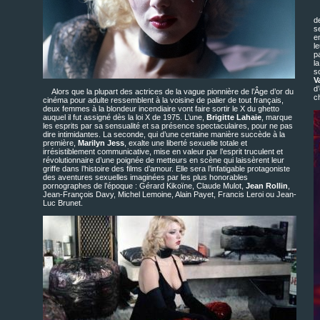
d
s
e
l
pa
l
s
V
d
Alors que la plupart des actrices de la vague pionnière de l’Âge d’or du
c
cinéma pour adulte ressemblent à la voisine de palier de tout français,
deux femmes à la blondeur incendiaire vont faire sortir le X du ghetto
auquel il fut assigné dès la loi X de 1975. L’une,
Brigitte Lahaie
, marque
les esprits par sa sensualité et sa présence spectaculaires, pour ne pas
dire intimidantes. La seconde, qui d’une certaine manière succède à la
première,
Marilyn Jess
, exalte une liberté sexuelle totale et
irrésistiblement communicative, mise en valeur par l’esprit truculent et
révolutionnaire d’une poignée de metteurs en scène qui laissèrent leur
griffe dans l’histoire des films d’amour. Elle sera l’infatigable protagoniste
des aventures sexuelles imaginées par les plus honorables
pornographes de l’époque : Gérard Kikoïne, Claude Mulot,
Jean Rollin
,
Jean-François Davy, Michel Lemoine, Alain Payet, Francis Leroi ou Jean-
Luc Brunet.