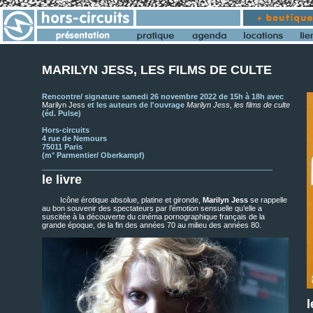
MARILYN JESS, LES FILMS DE CULTE
Rencontre/ signature samedi 26 novembre 2022 de 15h à 18h avec
Marilyn Jess
et les auteurs de l'ouvrage
Marilyn Jess, les films de culte
(éd. Pulse)
Hors-circuits
4 rue de Nemours
75011 Paris
(m° Parmentier/ Oberkampf)
le livre
Icône érotique absolue, platine et gironde,
Marilyn Jess
se rappelle
au bon souvenir des spectateurs par l’émotion sensuelle qu’elle a
suscitée à la découverte du cinéma pornographique français de la
grande époque, de la fin des années 70 au milieu des années 80.
l