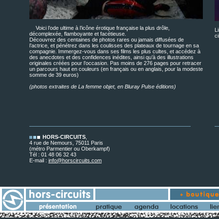
Voici l’ode ultime à l’icône érotique française la plus drôle,
L
décomplexée, flamboyante et facétieuse.
c
Découvrez des centaines de photos rares ou jamais diffusées de
l’actrice, et pénétrez dans les coulisses des plateaux de tournage en sa
compagnie. Immergez-vous dans ses films les plus cultes, et accédez à
des anecdotes et des confidences inédites, ainsi qu’à des illustrations
originales créées pour l’occasion. Pas moins de 276 pages pour retracer
un parcours haut en couleurs (en français ou en anglais, pour la modeste
somme de 39 euros)
(photos extraites de La femme objet, en Bluray Pulse éditions)
HORS-CIRCUITS
,
4 rue de Nemours, 75011 Paris
(métro Parmentier ou Oberkampf)
Tél : 01 48 06 32 43
E-mail :
info@horscircuits.com