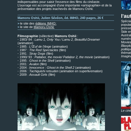
indispensables pour saisir l’essence des films du cinéaste.
L’ouvrage est accompagné d’une importante «artographie» et de la
présentation des projets inachevés de Mamoru Oshii.
l'au
Mamoru Oshii, Julien Sévéon, éd. IMHO, 240 pages, 26 €
Spécia
>
le site des
éditions IMHO:
popula
>
le site de
Mamoru Oshii:
presse
Side e
Austra
Filmographie
(sélective)
Mamoru Oshii
:
numéro
- 1983/ 84 :
Lamu 1, Only You / Lamu 2, Beautiful Dreamer
Movies,
(animation)
Blaxplo
- 1985 :
L'Œuf de l'Ange
(animation)
politi
- 1987 :
The Red Spectacles
(film)
thémat
- 1991 :
Stray Dogs
(film)
Imagin
- 1990/ 93 :
Patlabor, the movie/ Patlabor 2, the movie
(animation)
- 1995 :
Ghost in the Shell
(animation)
- 2001 :
Avalon
(film)
- 2004 :
Innocence : Ghost in the Shell 2
(animation)
- 2006 :
Tachiguishi retsuden
(animation en superlivemation)
- 2009 :
Assault Girls
(film)
Le cin