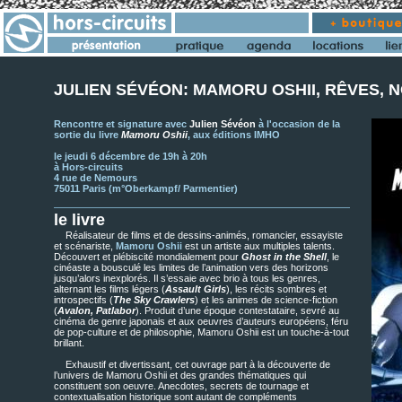
JULIEN SÉVÉON: MAMORU OSHII, RÊVES, 
Rencontre et signature avec
Julien Sévéon
à l'occasion de la
sortie du livre
Mamoru Oshii
, aux éditions IMHO
le jeudi 6 décembre de 19h à 20h
à Hors-circuits
4 rue de Nemours
75011 Paris (m°Oberkampf/ Parmentier)
le livre
Réalisateur de films et de dessins-animés, romancier, essayiste
et scénariste,
Mamoru Oshii
est un artiste aux multiples talents.
Découvert et plébiscité mondialement pour
Ghost in the Shell
, le
cinéaste a bousculé les limites de l’animation vers des horizons
jusqu’alors inexplorés. Il s’essaie avec brio à tous les genres,
alternant les films légers (
Assault Girls
), les récits sombres et
introspectifs (
The Sky Crawlers
) et les animes de science-fiction
(
Avalon, Patlabor
). Produit d’une époque contestataire, sevré au
cinéma de genre japonais et aux oeuvres d’auteurs européens, féru
de pop-culture et de philosophie, Mamoru Oshii est un touche-à-tout
brillant.
Exhaustif et divertissant, cet ouvrage part à la découverte de
l’univers de Mamoru Oshii et des grandes thématiques qui
constituent son oeuvre. Anecdotes, secrets de tournage et
contextualisation historique sont autant de compléments