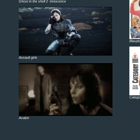
Ghost in the shell 2 -Innocence
Blaxplo
Assault girls
Categor
Avalon