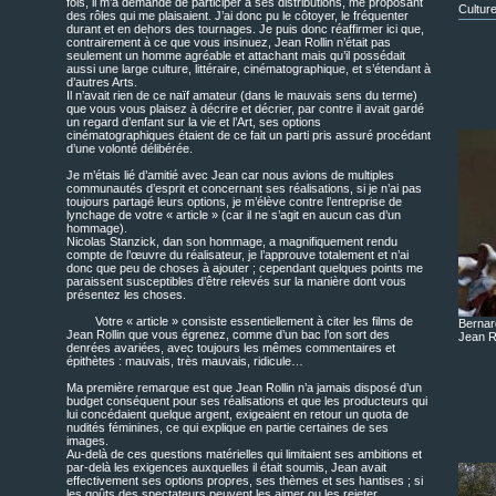
fois, il m’a demandé de participer à ses distributions, me proposant
Cultur
des rôles qui me plaisaient. J’ai donc pu le côtoyer, le fréquenter
durant et en dehors des tournages. Je puis donc réaffirmer ici que,
contrairement à ce que vous insinuez, Jean Rollin n’était pas
seulement un homme agréable et attachant mais qu’il possédait
aussi une large culture, littéraire, cinématographique, et s’étendant à
d’autres Arts.
Il n’avait rien de ce naïf amateur (dans le mauvais sens du terme)
que vous vous plaisez à décrire et décrier, par contre il avait gardé
un regard d’enfant sur la vie et l’Art, ses options
cinématographiques étaient de ce fait un parti pris assuré procédant
d’une volonté délibérée.
Je m’étais lié d’amitié avec Jean car nous avions de multiples
communautés d’esprit et concernant ses réalisations, si je n’ai pas
toujours partagé leurs options, je m’élève contre l’entreprise de
lynchage de votre « article » (car il ne s’agit en aucun cas d’un
hommage).
Nicolas Stanzick, dan son hommage, a magnifiquement rendu
compte de l’œuvre du réalisateur, je l’approuve totalement et n’ai
donc que peu de choses à ajouter ; cependant quelques points me
paraissent susceptibles d’être relevés sur la manière dont vous
présentez les choses.
Votre « article » consiste essentiellement à citer les films de
Bernar
Jean Rollin que vous égrenez, comme d’un bac l’on sort des
Jean Ro
denrées avariées, avec toujours les mêmes commentaires et
épithètes : mauvais, très mauvais, ridicule…
Ma première remarque est que Jean Rollin n’a jamais disposé d’un
budget conséquent pour ses réalisations et que les producteurs qui
lui concédaient quelque argent, exigeaient en retour un quota de
nudités féminines, ce qui explique en partie certaines de ses
images.
Au-delà de ces questions matérielles qui limitaient ses ambitions et
par-delà les exigences auxquelles il était soumis, Jean avait
effectivement ses options propres, ses thèmes et ses hantises ; si
les goûts des spectateurs peuvent les aimer ou les rejeter,