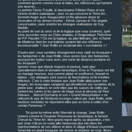
comment ignorer comme vous le faites, les références qui hantent
ses œuvres….
Le peintre Clovis Trouille, le dessinateur Félicien Rops et ses
visions érotico-sataniques ; pour ce qui concerne le 7ème Art :
Kenneth Anger avec
Inauguration of the pleasure dome
et
Invocation of my demon brother
- Derek Jarman et
The angelic
conversation
, sans omettre les étranges réalisations de Guy
Maddin.
Au point de vue du sens et de la logique que vous soulevez, quel
sens accordez-vous au
Chien andalou
, à l’énigmatique
Théorème
de P.P. Pasolini ? Où est la logique, au plan littéraire, des «
Chants
de Maldoror
dont les surréalistes avaient fait une référence
incontournable ? Jean Rollin se réclamait des « surréalistes » !
D’autre part, vous semblez étrangement vous raidir en évoquant «
les fantasmes « de Jean Rollin, nous avons tous des fantasmes,
pourquoi les traitez-vous avec une sorte de distance puritaine en
les évoquant ?
Ignorez-vous que depuis toujours et partout, mais plus
spécialement dans le domaine fantastique, Eros et Thanatos ont fait
un mariage heureux, tout comme plaisir et souffrance, beauté et
laideur ; ces attelages sont source de fascinations et de troubles
délicieux. C’est à cette fontaine que Jean Rollin allait puiser ses
images, les breuvages sanglants qui désaltèrent ses nymphes de la
pleine lune ; d’ailleurs ne sont-elles pas les soeurs de celles qui
hantent les ruines et les gares de triage sous le pinceau de Paul
Delvaux….Marcel Duchamp et son « Grand Masturbateur » ne
relèvent-ils pas de l’érotisme incongru cultivé par Jean Rollin, enfin
hantises morbides ne répondent-elles pas en écho à celles d’un
certain
Fantomas
?
Tel qu’en lui-même enfin l‘éternité le change. Jean Rollin
restera comme le Douanier Rousseau du fantastique, le facteur
Cheval du 7ème Art. Mon grand regret après sa disparition, c’est
que Jean n’ait pu ou voulu aller beaucoup plus loin dans les
représentations de ses délires et dans le sillage d’Artaud couronner
l’anarchie en jetant bouquets de ronces et d’épines en vrac, fleurs