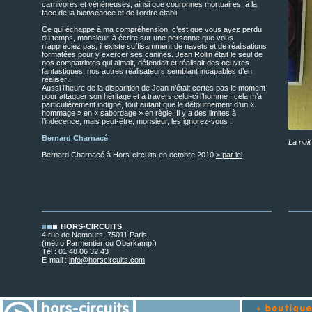
carnivores et vénéneuses, ainsi que couronnes mortuaires, à la
face de la bienséance et de l’ordre établi.
Ce qui échappe à ma compréhension, c’est que vous ayez perdu
du temps, monsieur, à écrire sur une personne que vous
n’appréciez pas, il existe suffisamment de navets et de réalisations
formatées pour y exercer ses canines. Jean Rollin était le seul de
nos compatriotes qui aimait, défendait et réalisait des oeuvres
fantastiques, nos autres réalisateurs semblant incapables d’en
réaliser !
Aussi l’heure de la disparition de Jean n’était certes pas le moment
pour attaquer son héritage et à travers celui-ci l’homme ; cela m’a
particulièrement indigné, tout autant que le détournement d’un «
hommage » en « sabordage » en règle. Il y a des limites à
l’indécence, mais peut-être, monsieur, les ignorez-vous !
Bernard Charnacé
La nui
Bernard Charnacé à Hors-circuits en octobre 2010
> par ici
HORS-CIRCUITS
,
4 rue de Nemours, 75011 Paris
(métro Parmentier ou Oberkampf)
Tél : 01 48 06 32 43
E-mail :
info@horscircuits.com