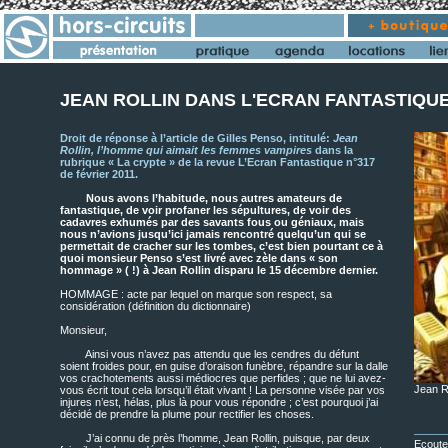
JEAN ROLLIN DANS L'ECRAN FANTASTIQUE
Droit de réponse à l’article de Gilles Penso, intitulé:
Jean
Rollin, l’homme qui aimait les femmes vampires
dans la
rubrique « La crypte » de la revue L’Ecran Fantastique n°317
de février 2011.
Nous avons l’habitude, nous autres amateurs de
fantastique, de voir profaner les sépultures, de voir des
cadavres exhumés par des savants fous ou géniaux, mais
nous n’avions jusqu’ici jamais rencontré quelqu’un qui se
permettait de cracher sur les tombes, c’est bien pourtant ce à
quoi monsieur Penso s’est livré avec zèle dans « son
hommage » ( !) à Jean Rollin disparu le 15 décembre dernier.
HOMMAGE : acte par lequel on marque son respect, sa
considération (définition du dictionnaire)
Monsieur,
Ainsi vous n’avez pas attendu que les cendres du défunt
soient froides pour, en guise d’oraison funèbre, répandre sur la dalle
vos crachotements aussi médiocres que perfides ; que ne lui avez-
Jean R
vous écrit tout cela lorsqu’il était vivant ! La personne visée par vos
injures n’est, hélas, plus là pour vous répondre ; c’est pourquoi j’ai
décidé de prendre la plume pour rectifier les choses.
J’ai connu de près l’homme, Jean Rollin, puisque, par deux
Ecoute