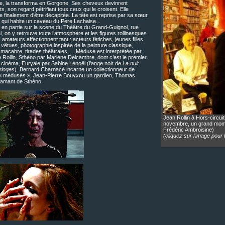
se, la transforma en Gorgone. Ses cheveux devinrent
s, son regard pétrifiant tous ceux qui le croisent. Elle
 finalement d’être décapitée. La tête est reprise par sa sœur
 qui habite un caveau du Père Lachaise...
 en partie sur la scène du Théâtre du Grand-Guignol, rue
, on y retrouve toute l’atmosphère et les figures rollinesques
 amateurs affectionnent tant : acteurs fétiches, jeunes filles
vêtues, photographie inspirée de la peinture classique,
 macabre, tirades théâtrales … Méduse est interprétée par
 Rollin, Sthéno par Marlène Delcambre, dont c’est le premier
u cinéma, Euryale par Sabine Lenoël (l’ange noir de
La nuit
rloges
). Bernard Charnacé incarne un collectionneur de
« médusés », Jean-Pierre Bouyxou un gardien, Thomas
l’amant de Sthéno.
Jean Rollin à Hors-circuit
novembre, un grand mom
Frédéric Ambroisine)
(cliquez sur l'image pour 