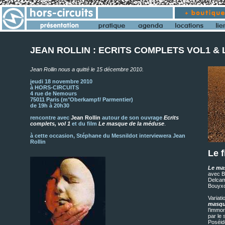
JEAN ROLLIN : ECRITS COMPLETS VOL1 &
Jean Rollin nous a quitté le 15 décembre 2010.
jeudi 18 novembre 2010
à HORS-CIRCUITS
4 rue de Nemours
75011 Paris (m°Oberkampf/ Parmentier)
de 19h à 20h30
rencontre avec
Jean Rollin
autour de son ouvrage
Ecrits
complets, vol 1
et du film
Le masque de la méduse
.
à cette occasion, Stéphane du Mesnildot interviewera Jean
Rollin
Le f
Le ma
avec B
Delcam
Bouyxo
Variat
masqu
l’immo
par le 
Poséid