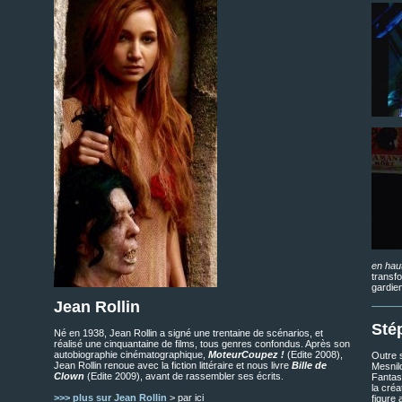
en hau
transf
gardie
Jean Rollin
Sté
Né en 1938, Jean Rollin a signé une trentaine de scénarios, et
réalisé une cinquantaine de films, tous genres confondus. Après son
autobiographie cinématographique,
MoteurCoupez !
(Edite 2008),
Outre 
Jean Rollin renoue avec la fiction littéraire et nous livre
Bille de
Mesnil
Clown
(Edite 2009), avant de rassembler ses écrits.
Fantas
la cré
>>> plus sur Jean Rollin
> par ici
figure