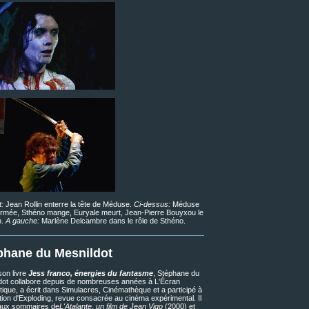
t:
Jean Rollin enterre la tête de Méduse.
Ci-dessus:
Méduse
ormée, Sthéno mange, Euryale meurt, Jean-Pierre Bouyxou le
n.
A gauche:
Marlène Delcambre dans le rôle de Sthéno.
phane du Mesnildot
son livre
Jess franco, énergies du fantasme
, Stéphane du
dot collabore depuis de nombreuses années à L'Écran
tique, a écrit dans Simulacres, Cinémathèque et a participé à
ation d'Exploding, revue consacrée au cinéma expérimental. Il
 aux sommaires de
L'Atalante, un film de Jean Vigo
(2000) et