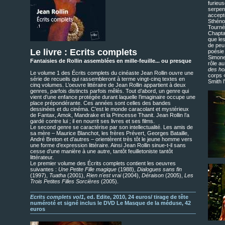
furieu
serpent
accepte
Sthéno
Tourné
Chaptal
que les
de peu 
Le livre : Ecrits complets
poésie
Simone
Fantaisies de Rollin assemblées en mille-feuille... ou presque
rôle a
des ho
Le volume 1 des Écrits complets du cinéaste Jean Rollin ouvre une
corps 
série de recueils qui rassembleront à terme vingt-cinq textes en
Smith 
cinq volumes. L’oeuvre littéraire de Jean Rollin appartient à deux
genres, parfois distincts parfois mêlés. Tout d’abord, un genre qui
vient d’une enfance protégée durant laquelle l’imaginaire occupe une
place prépondérante. Ces années sont celles des bandes
dessinées et du cinéma. C’est le monde caracolant et mystérieux
de Fantax, Amok, Mandrake et la Princesse Thanit. Jean Rollin l’a
gardé contre lui ; il en nourrit ses livres et ses films.
Le second genre se caractérise par son intellectualité. Les amis de
sa mère – Maurice Blanchot, les frères Prévert, Georges Bataille,
André Breton et d’autres – orientèrent très tôt le jeune homme vers
une forme d’expression littéraire. Ainsi Jean Rollin sinue-t-il sans
cesse d’une manière à une autre, tantôt feuilletoniste tantôt
littérateur.
Le premier volume des Écrits complets contient les oeuvres
suivantes :
Une Petite Fille magique
(1988),
Dialogues sans fin
(1997),
Tuatha
(2001),
Rien n'est vrai
(2004),
Déraison
(2005),
Les
Trois Petites Filles Sorcières
(2005).
Ecrits complets vol1
, ed. Edite, 2010, 24 euros/ tirage de tête
numéroté et signé inclus le DVD Le Masque de la méduse, 42
euros