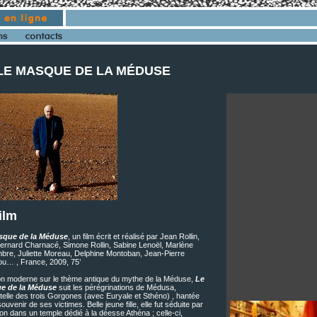
 LE MASQUE DE LA MÉDUSE
ilm
sque de la Méduse
, un film écrit et réalisé par Jean Rollin,
ernard Charnacé, Simone Rollin, Sabine Lenoël, Marlène
bre, Juliette Moreau, Delphine Montoban, Jean-Pierre
u… , France, 2009, 75’
ion moderne sur le thème antique du mythe de la Méduse,
Le
e de la Méduse
suit les pérégrinations de Médusa,
rtelle des trois Gorgones (avec Euryale et Sthéno) , hantée
souvenir de ses victimes. Belle jeune fille, elle fut séduite par
on dans un temple dédié à la déesse Athéna ; celle-ci,