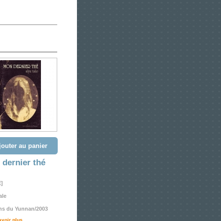
jouter au panier
dernier thé
E]
ale
ons du Yunnan/2003
avoir plus