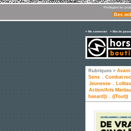
Privilégiant les pr
Des mil
> Me connecter
> Mot de pass
Rubriques >
Avant
Sens
.
Combat ro
Jeunesse
.
Lolita
Action/Arts Martia
hasard))
.
((Tout))