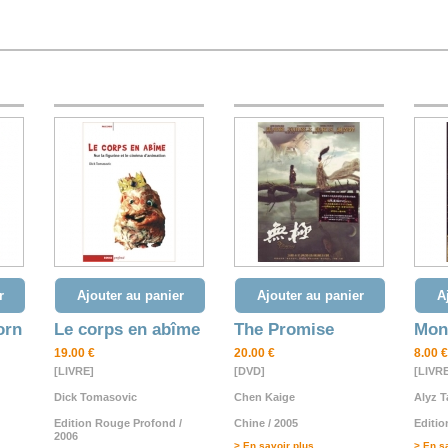
r
Ajouter au panier
Ajouter au panier
A
orn
Le corps en abîme
The Promise
Mon 
19.00 €
20.00 €
8.00 €
[LIVRE]
[DVD]
[LIVR
Dick Tomasovic
Chen Kaige
Alyz T
Edition Rouge Profond /
Chine / 2005
Editi
2006
> En savoir plus
> En s