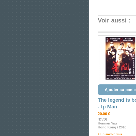
Voir aussi :
Ajouter au panie
The legend is b
- Ip Man
20.00 €
[DVD]
Herman Yau
Hong Kong / 2010
> En savoir plus