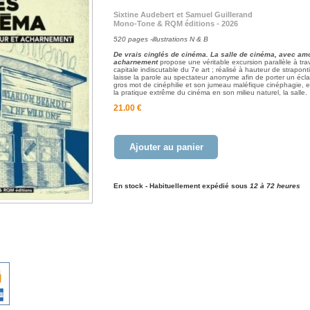
Sixtine Audebert et Samuel Guillerand
Mono-Tone & RQM éditions - 2026
520 pages -illustrations N & B
De vrais cinglés de cinéma. La salle de cinéma, avec amo
acharnement
propose une véritable excursion parallèle à trav
capitale indiscutable du 7e art ; réalisé à hauteur de strapontin
laisse la parole au spectateur anonyme afin de porter un écla
gros mot de cinéphilie et son jumeau maléfique cinéphagie, e
la pratique extrême du cinéma en son milieu naturel, la salle.
21.00 €
Ajouter au panier
En stock - Habituellement expédié sous
12 à 72 heures