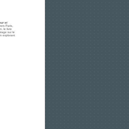
ur et
ers Paris,
, le livre
irage sur le
n explorant