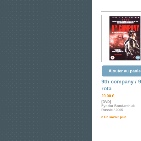
Ajouter au panie
9th company / 
rota
20.00 €
[DVD]
Fyodor Bondarchuk
Russie / 2005
> En savoir plus