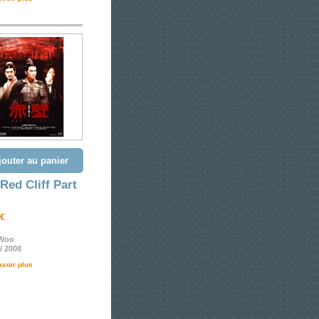
jouter au panier
Red Cliff Part
 €
Woo
/ 2008
avoir plus