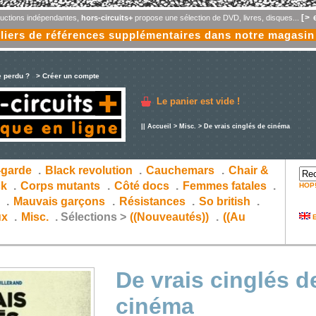
[> 
oductions indépendantes,
hors-circuits+
propose une sélection de DVD, livres, disques...
liers de références supplémentaires dans notre magasin
e perdu ?
> Créer un compte
Le panier est vide !
||
Accueil
>
Misc.
> De vrais cinglés de cinéma
-garde
.
Black revolution
.
Cauchemars
.
Chair &
ck
.
Corps mutants
.
Côté docs
.
Femmes fatales
.
HOP
s
.
Mauvais garçons
.
Résistances
.
So british
.
ux
.
Misc.
.
Sélections >
((Nouveautés))
.
((Au
E
De vrais cinglés d
cinéma