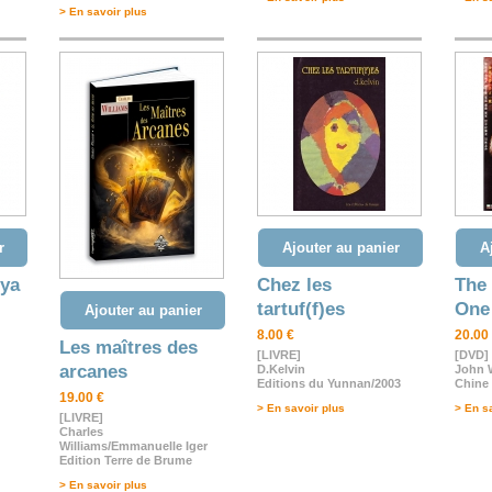
> En savoir plus
r
Ajouter au panier
A
9ya
Chez les
The 
tartuf(f)es
One
Ajouter au panier
8.00 €
20.00
Les maîtres des
[LIVRE]
[DVD]
arcanes
D.Kelvin
John 
Editions du Yunnan/2003
Chine 
19.00 €
> En savoir plus
> En s
[LIVRE]
Charles
Williams/Emmanuelle Iger
Edition Terre de Brume
> En savoir plus