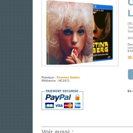
[B
Jan
Sué
1h1
Doc
con
EXP
30.
Rubrique :
Femmes fatales
Référence : HC1971
En 
Voir aussi :