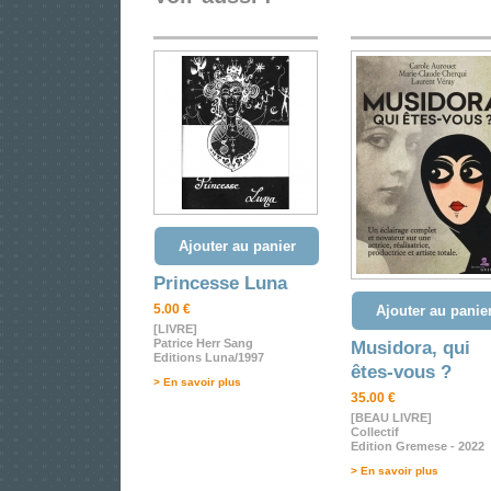
Ajouter au panier
Princesse Luna
5.00 €
Ajouter au panie
[LIVRE]
Patrice Herr Sang
Musidora, qui
Editions Luna/1997
êtes-vous ?
> En savoir plus
35.00 €
[BEAU LIVRE]
Collectif
Edition Gremese - 2022
> En savoir plus