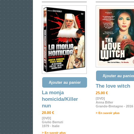
Ajouter au panie
Ajouter au panier
The love witch
La monja
25.00 €
homicida/Killer
[DVD]
Anna Biller
nun
Grande-Bretagne - 2016
20.00 €
> En savoir plus
[DVD]
Giulio Berruti
1979 - Italie
> En savoir plus