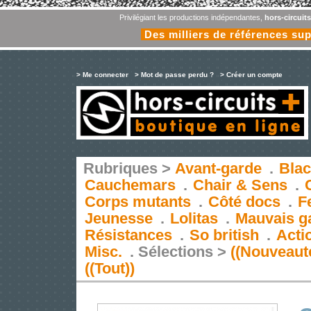
Privilégiant les productions indépendantes,
hors-circuit
Des milliers de références su
> Me connecter
> Mot de passe perdu ?
> Créer un compte
Rubriques >
Avant-garde
.
Blac
Cauchemars
.
Chair & Sens
.
Corps mutants
.
Côté docs
.
F
Jeunesse
.
Lolitas
.
Mauvais g
Résistances
.
So british
.
Acti
Misc.
.
Sélections >
((Nouveaut
((Tout))