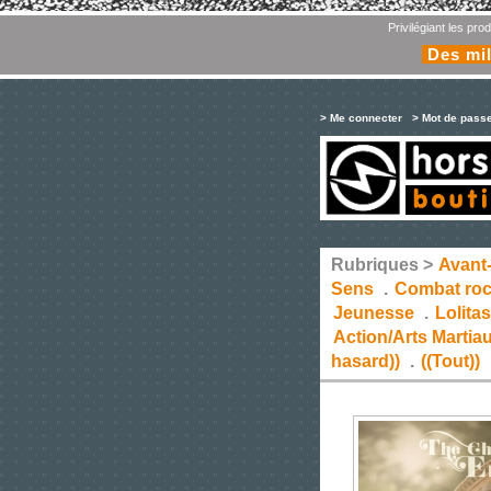
Privilégiant les pr
Des mil
> Me connecter
> Mot de pass
Rubriques >
Avant
Sens
.
Combat ro
Jeunesse
.
Lolita
Action/Arts Martia
hasard))
.
((Tout))