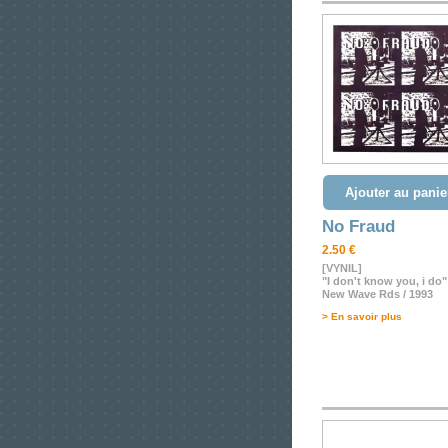
Ajouter au panie
No Fraud
2.50 €
[VYNIL]
"I don't know you, i do"
New Wave Rds / 1993
> En savoir plus