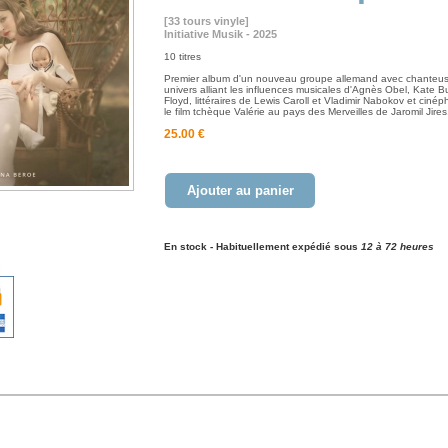
[33 tours vinyle]
Initiative Musik - 2025
10 titres
Premier album d'un nouveau groupe allemand avec chanteu
univers alliant les influences musicales d'Agnès Obel, Kate B
Floyd, littéraires de Lewis Caroll et Vladimir Nabokov et ciné
le film tchèque Valérie au pays des Merveilles de Jaromil Jires
25.00 €
Ajouter au panier
En stock - Habituellement expédié sous
12 à 72 heures