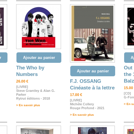
r
Ajouter au panier
A
The Who by
Out 
Ajouter au panier
Numbers
the 
Bal
F.J. OSSANG
26.00 €
[LIVRE]
Cinéaste à la lettre
15.00
Steve Grantley & Alan G.
[CD]
Parker
17.00 €
G-For
Rytrut éditions - 2018
[LIVRE]
Michèle Collery
> En s
> En savoir plus
Rouge Profond - 2021
> En savoir plus