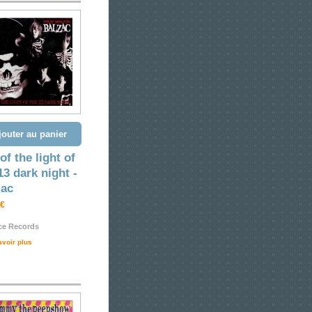
jouter au panier
of the light of
13 dark night -
zac
 €
ce Records
avoir plus