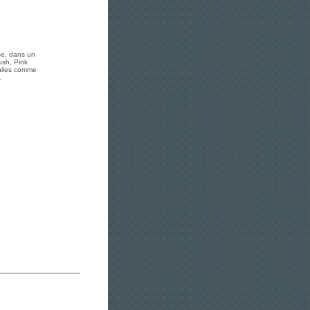
se, dans un
ush, Pink
philes comme
.