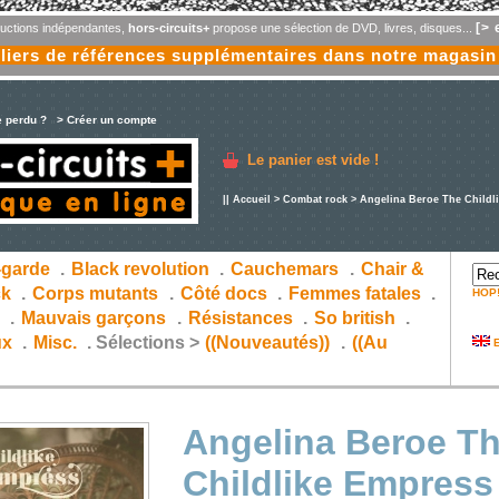
[> 
oductions indépendantes,
hors-circuits+
propose une sélection de DVD, livres, disques...
liers de références supplémentaires dans notre magasin
e perdu ?
> Créer un compte
Le panier est vide !
||
Accueil
>
Combat rock
> Angelina Beroe The Childl
-garde
.
Black revolution
.
Cauchemars
.
Chair &
ck
.
Corps mutants
.
Côté docs
.
Femmes fatales
.
HOP
s
.
Mauvais garçons
.
Résistances
.
So british
.
ux
.
Misc.
.
Sélections >
((Nouveautés))
.
((Au
E
Angelina Beroe T
Childlike Empress