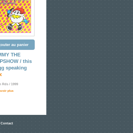
jouter au panier
MMY THE
PSHOW / this
gg speaking
 €
 Rds / 1999
avoir plus
 Contact