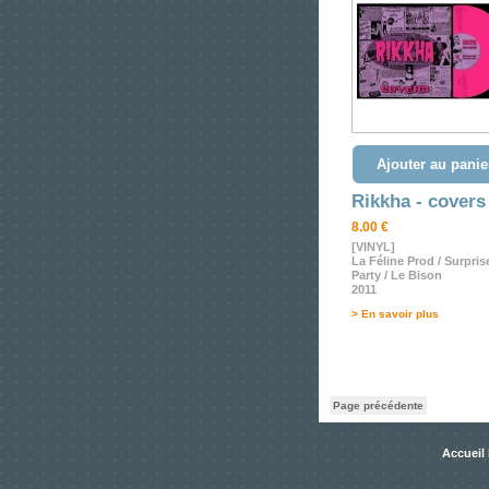
Ajouter au panie
Rikkha - covers
8.00 €
[VINYL]
La Féline Prod / Surpris
Party / Le Bison
2011
> En savoir plus
Page précédente
Accueil