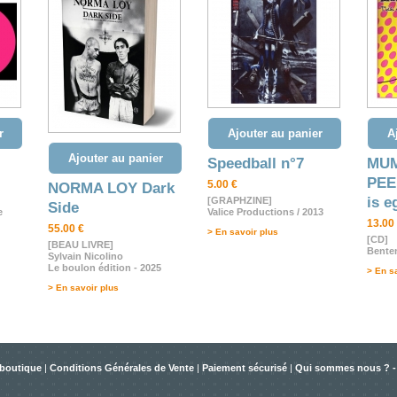
r
Ajouter au panier
A
Ajouter au panier
Speedball n°7
MU
PEE
5.00 €
NORMA LOY Dark
is e
[GRAPHZINE]
Side
e
Valice Productions / 2013
13.00
55.00 €
> En savoir plus
[CD]
[BEAU LIVRE]
Benten
Sylvain Nicolino
Le boulon édition - 2025
> En s
> En savoir plus
 boutique
|
Conditions Générales de Vente
|
Paiement sécurisé
|
Qui sommes nous ? -