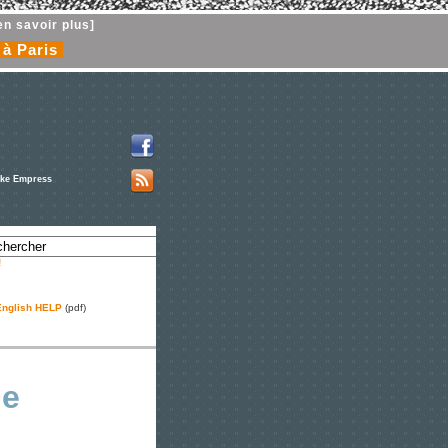
en savoir plus]
 à Paris
ike Empress
!
nglish HELP
(pdf)
he