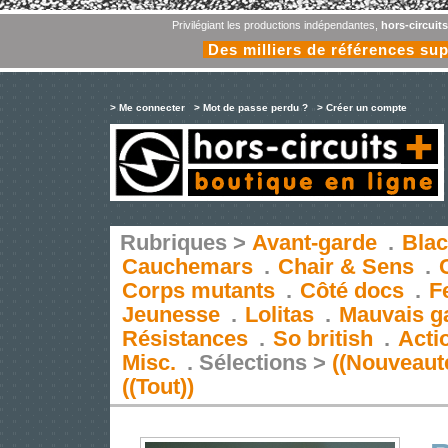
Privilégiant les productions indépendantes,
hors-circuit
Des milliers de références su
> Me connecter
> Mot de passe perdu ?
> Créer un compte
Rubriques >
Avant-garde
.
Blac
Cauchemars
.
Chair & Sens
.
Corps mutants
.
Côté docs
.
F
Jeunesse
.
Lolitas
.
Mauvais g
Résistances
.
So british
.
Acti
Misc.
.
Sélections >
((Nouveaut
((Tout))