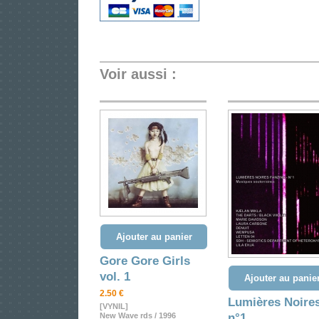
Voir aussi :
Ajouter au panier
Gore Gore Girls
vol. 1
Ajouter au panie
2.50 €
Lumières Noire
[VYNIL]
New Wave rds / 1996
n°1