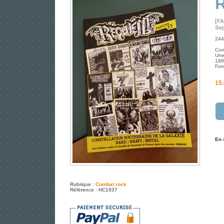
R
[F
Sep
244
Con
Une
198
For
15.
En 
Rubrique :
Combat rock
Référence : HC1937