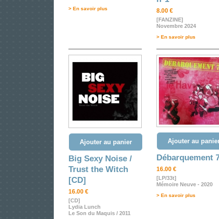
> En savoir plus
8.00 €
[FANZINE]
Novembre 2024
> En savoir plus
Ajouter au panie
Ajouter au panier
Débarquement 
Big Sexy Noise /
Trust the Witch
16.00 €
[LP/33t]
[CD]
Mémoire Neuve - 2020
16.00 €
> En savoir plus
[CD]
Lydia Lunch
Le Son du Maquis / 2011