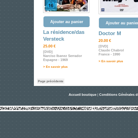
Ajouter au panier
Ajouter au panie
La résidence/das
Doctor M
Versteck
20.00 €
25.00 €
[DVD]
Claude Chabrol
[DVD]
France - 1990
Narciso Ibanez Serrador
Espagne - 1969
> En savoir plus
> En savoir plus
Page précédente
Accueil boutique
|
Conditions Générales d