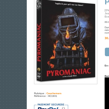
[D
Jos
Ecs
89-
Dan
mèr
nom
30.
En 
Ban
Rubrique :
Cauchemars
Référence : HC1931