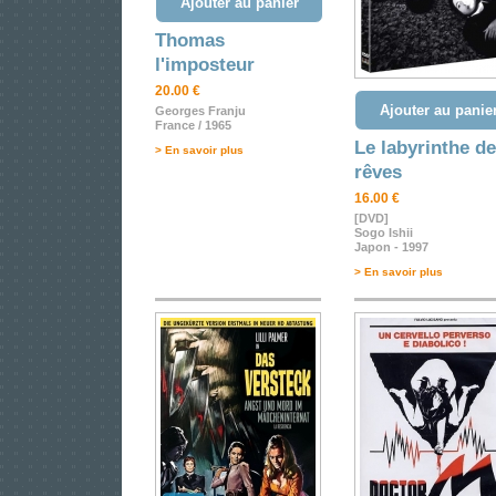
Ajouter au panier
Thomas
l'imposteur
20.00 €
Ajouter au panie
Georges Franju
France / 1965
Le labyrinthe d
> En savoir plus
rêves
16.00 €
[DVD]
Sogo Ishii
Japon - 1997
> En savoir plus