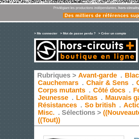
Privilégiant les productions indépendantes,
hors-circuit
Des milliers de références su
> Me connecter
> Mot de passe perdu ?
> Créer un compte
Rubriques >
Avant-garde
.
Blac
Cauchemars
.
Chair & Sens
.
Corps mutants
.
Côté docs
.
F
Jeunesse
.
Lolitas
.
Mauvais g
Résistances
.
So british
.
Acti
Misc.
.
Sélections >
((Nouveaut
((Tout))