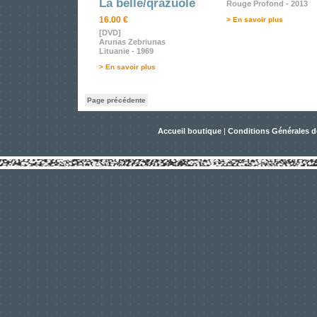
La belle/qrazuole
Rouge Profond - 2013
16.00 €
> En savoir plus
[DVD]
Arunas Zebriunas
Lituanie - 1969
> En savoir plus
Page précédente
Accueil boutique
|
Conditions Générales d