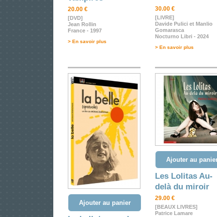
30.00 €
20.00 €
[LIVRE]
[DVD]
Davide Pulici et Manlio
Jean Rollin
Gomarasca
France - 1997
Nocturno Libri - 2024
> En savoir plus
> En savoir plus
Ajouter au panie
Les Lolitas Au-
delà du miroir
29.00 €
Ajouter au panier
[BEAUX LIVRES]
Patrice Lamare