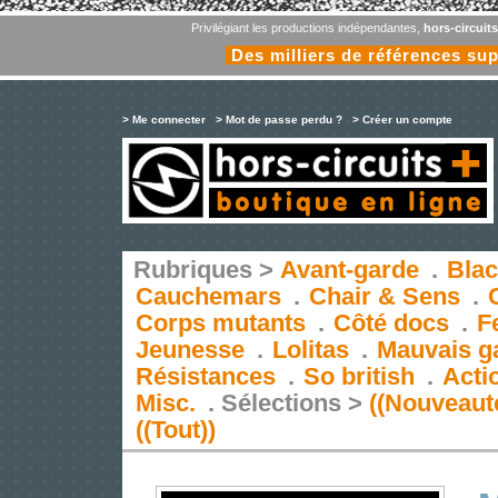
Privilégiant les productions indépendantes,
hors-circuit
Des milliers de références su
> Me connecter
> Mot de passe perdu ?
> Créer un compte
Rubriques >
Avant-garde
.
Blac
Cauchemars
.
Chair & Sens
.
Corps mutants
.
Côté docs
.
F
Jeunesse
.
Lolitas
.
Mauvais g
Résistances
.
So british
.
Acti
Misc.
.
Sélections >
((Nouveaut
((Tout))