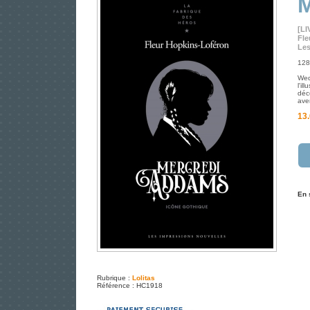
M
[LI
Fle
Les
128
Wed
l'il
déc
ave
13.
En 
Rubrique :
Lolitas
Référence : HC1918