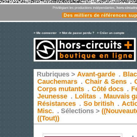
Privilégiant les productions indépendantes,
hors-circuit
Des milliers de références su
> Me connecter
> Mot de passe perdu ?
> Créer un compte
Rubriques >
Avant-garde
.
Blac
Cauchemars
.
Chair & Sens
.
Corps mutants
.
Côté docs
.
F
Jeunesse
.
Lolitas
.
Mauvais g
Résistances
.
So british
.
Acti
Misc.
.
Sélections >
((Nouveaut
((Tout))