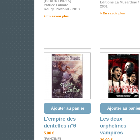
[BEAUX LIVRES]
Editions La Musardine /
Patrice Lamare
2001
Rouge Profond - 2013
> En savoir plus
> En savoir plus
Ajouter au panier
Ajouter au panie
L'empire des
Les deux
dentelles n°6
orphelines
vampires
5.00 €
[FANZINE]