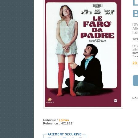
L
[D
Alb
Ita
103 
Un 
afi
imm
Sav
20.
En 
Rubrique :
Lolitas
Référence : HC1892