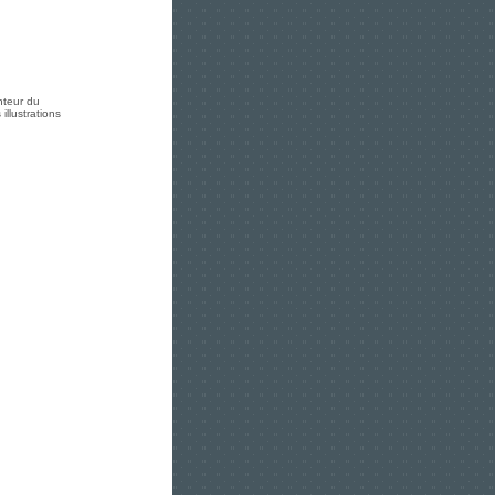
nteur du
llustrations