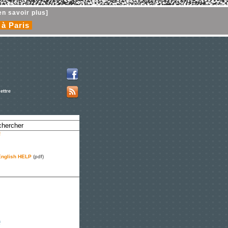
en savoir plus]
 à Paris
ettre
!
nglish HELP
(pdf)
e