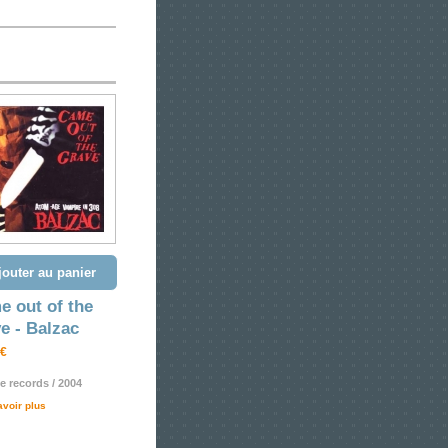
jouter au panier
 out of the
e - Balzac
 €
e records / 2004
avoir plus