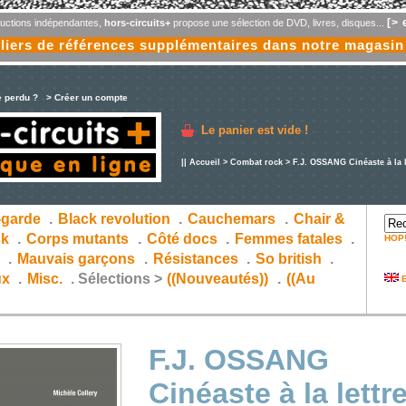
[> 
oductions indépendantes,
hors-circuits+
propose une sélection de DVD, livres, disques...
liers de références supplémentaires dans notre magasin
e perdu ?
> Créer un compte
Le panier est vide !
||
Accueil
>
Combat rock
> F.J. OSSANG Cinéaste à la l
-garde
.
Black revolution
.
Cauchemars
.
Chair &
ck
.
Corps mutants
.
Côté docs
.
Femmes fatales
.
HOP
s
.
Mauvais garçons
.
Résistances
.
So british
.
ux
.
Misc.
.
Sélections >
((Nouveautés))
.
((Au
E
F.J. OSSANG
Cinéaste à la lettr