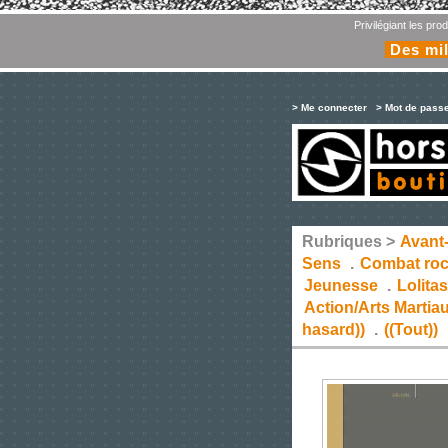
Privilégiant les pr
Des mil
> Me connecter
> Mot de pass
Rubriques >
Avant
Sens
.
Combat ro
Jeunesse
.
Lolita
Action/Arts Martia
hasard))
.
((Tout))