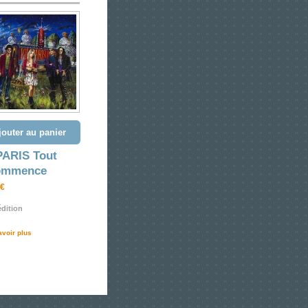
jouter au panier
PARIS Tout
ommence
 €
dition
avoir plus