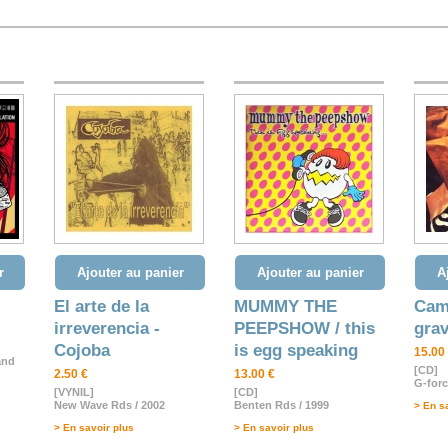
r
Ajouter au panier
Ajouter au panier
A
El arte de la
MUMMY THE
Came
irreverencia -
PEEPSHOW / this
grav
Cojoba
is egg speaking
15.00
and
[CD]
2.50 €
13.00 €
G-forc
[VYNIL]
[CD]
New Wave Rds / 2002
Benten Rds / 1999
> En s
> En savoir plus
> En savoir plus