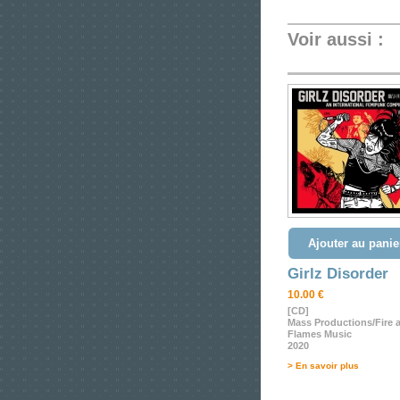
Voir aussi :
Ajouter au panie
Girlz Disorder
10.00 €
[CD]
Mass Productions/Fire 
Flames Music
2020
> En savoir plus