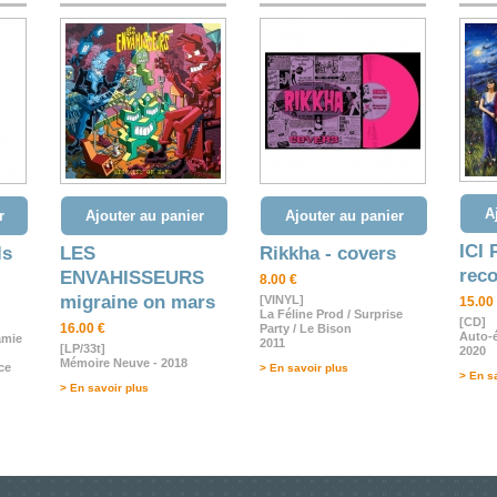
A
r
Ajouter au panier
Ajouter au panier
ICI 
ls
LES
Rikkha - covers
rec
ENVAHISSEURS
8.00 €
migraine on mars
[VINYL]
15.00
La Féline Prod / Surprise
[CD]
16.00 €
Party / Le Bison
Auto-é
amie
2011
[LP/33t]
2020
Mémoire Neuve - 2018
ce
> En savoir plus
> En s
> En savoir plus