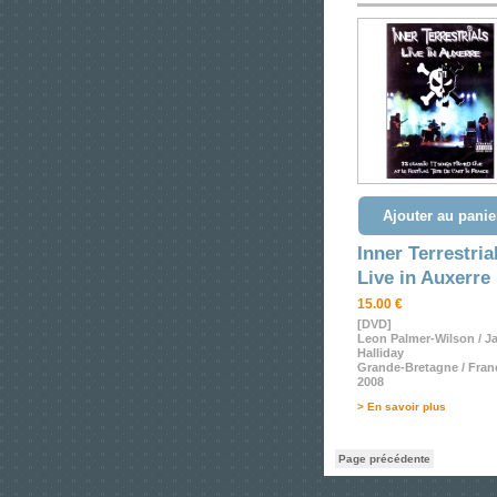
Ajouter au panie
Inner Terrestria
Live in Auxerre
15.00 €
[DVD]
Leon Palmer-Wilson / J
Halliday
Grande-Bretagne / Fran
2008
> En savoir plus
Page précédente