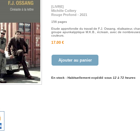
[LIVRE]
Michèle Collery
Rouge Profond - 2021
156 pages
Etude approfondie du travail de F.J. Ossang, réalisateur, cha
groupe apunkalyptique M.K.B., écrivain, avec de nombreuses i
couleurs.
17.00 €
Ajouter au panier
En stock - Habituellement expédié sous
12 à 72 heures