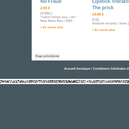
No Fraud
Lipstick Vibrato
The prick
2.50 €
[VYNIL]
10.00 €
"I don't know you, i do"
[CD]
New Wave Rds / 1993
Attitude records / hiver 
> En savoir plus
> En savoir plus
Page précédente
Accueil boutique
|
Conditions Générales d