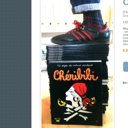
C
[F
Oct
132
Mag
: un
cin
Cos
Det
cho
8.0
En 