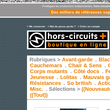
Privilégiant les productions indépendantes,
hors-circuit
Des milliers de références su
> Me connecter
> Mot de passe perdu ?
> Créer un compte
Rubriques >
Avant-garde
.
Blac
Cauchemars
.
Chair & Sens
.
Corps mutants
.
Côté docs
.
F
Jeunesse
.
Lolitas
.
Mauvais g
Résistances
.
So british
.
Acti
Misc.
.
Sélections >
((Nouveaut
((Tout))