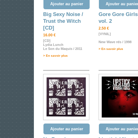
Ajouter au panier
Ajouter au panie
Big Sexy Noise /
Gore Gore Girls
Trust the Witch
vol. 2
[CD]
2.50 €
[VYNIL]
16.00 €
[CD]
New Wave rds / 1998
Lydia Lunch
Le Son du Maquis / 2011
> En savoir plus
> En savoir plus
Ajouter au panier
Ajouter au panie