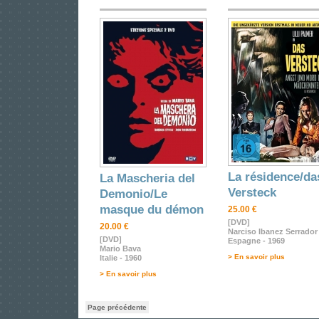
La résidence/da
La Mascheria del
Versteck
Demonio/Le
masque du démon
25.00 €
[DVD]
20.00 €
Narciso Ibanez Serrador
[DVD]
Espagne - 1969
Mario Bava
> En savoir plus
Italie - 1960
> En savoir plus
Page précédente