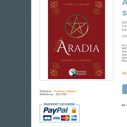
A
s
[B
Cha
Edi
192 
Ecr
WIC
fran
(tra
(spé
fil
18.
Rubrique :
Femmes fatales
Référence : HC1780
En 