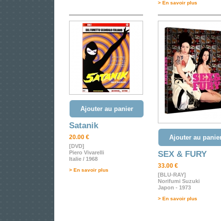
> En savoir plus
Ajouter au panier
Satanik
20.00 €
Ajouter au panie
[DVD]
Piero Vivarelli
SEX & FURY
Italie / 1968
33.00 €
> En savoir plus
[BLU-RAY]
Norifumi Suzuki
Japon - 1973
> En savoir plus