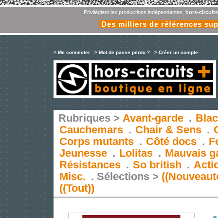
Privilégiant les productions indépendantes,
hors-circuit
Des milliers de références su
> Me connecter
> Mot de passe perdu ?
> Créer un compte
Rubriques >
Avant-garde
.
Blac
Cauchemars
.
Chair & Sens
.
Corps mutants
.
Côté docs
.
F
Jeunesse
.
Lolitas
.
Mauvais g
Résistances
.
So british
.
Acti
Misc.
.
Sélections >
((Nouveaut
((Tout))