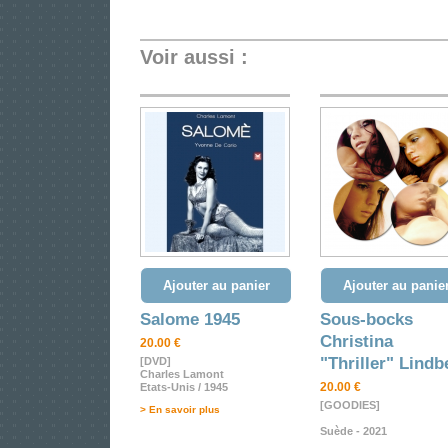
Voir aussi :
Ajouter au panier
Ajouter au panie
Salome 1945
Sous-bocks
Christina
20.00 €
"Thriller" Lindb
[DVD]
Charles Lamont
20.00 €
Etats-Unis / 1945
[GOODIES]
> En savoir plus
Suède - 2021