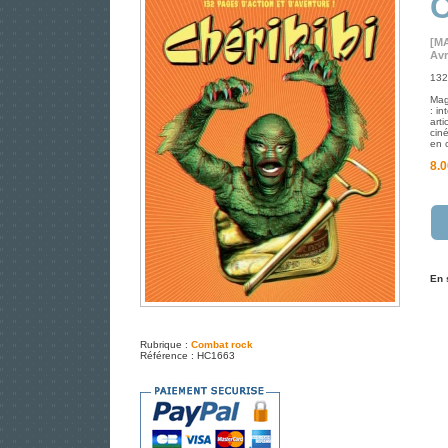
C
[M
Avr
132
Mag
: i
arti
ciné
en 
8.0
En 
Rubrique :
Combat rock
Référence : HC1663