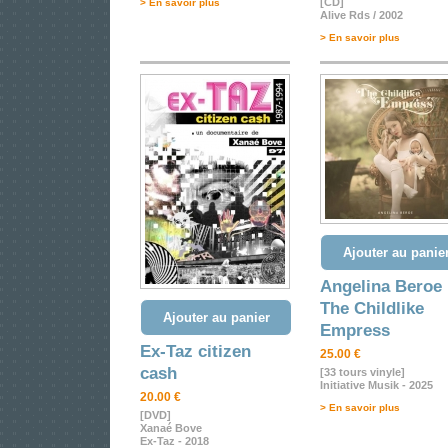
[CD]
> En savoir plus
Alive Rds / 2002
> En savoir plus
Ajouter au panie
Angelina Beroe
The Childlike
Ajouter au panier
Empress
Ex-Taz citizen
25.00 €
cash
[33 tours vinyle]
Initiative Musik - 2025
20.00 €
> En savoir plus
[DVD]
Xanaé Bove
Ex-Taz - 2018