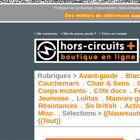
Privilégiant les productions indépendantes,
hors-circuit
Des milliers de références su
> Me connecter
> Mot de passe perdu ?
> Créer un compte
Rubriques >
Avant-garde
.
Blac
Cauchemars
.
Chair & Sens
.
Corps mutants
.
Côté docs
.
F
Jeunesse
.
Lolitas
.
Mauvais g
Résistances
.
So british
.
Acti
Misc.
.
Sélections >
((Nouveaut
((Tout))