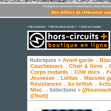
Privilégiant les productions indépendantes,
hors-circuit
Des milliers de références su
> Me connecter
> Mot de passe perdu ?
> Créer un compte
Rubriques >
Avant-garde
.
Blac
Cauchemars
.
Chair & Sens
.
Corps mutants
.
Côté docs
.
F
Jeunesse
.
Lolitas
.
Mauvais g
Résistances
.
So british
.
Acti
Misc.
.
Sélections >
((Nouveaut
((Tout))