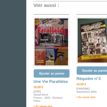
Voir aussi :
Ajouter au panie
Ajouter au panier
Rëquiëm n°3
Une Vie Parallèles
15.00 €
16.00 €
[FANZINE]
[DVD]
Septembre 2024
Xanaé Bove
> En savoir plus
France - 2022 - Doriane
Films
> En savoir plus