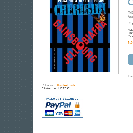
C
[M
Ass
92 
Mag
: i
Cay
5.0
En 
Rubrique :
Combat rock
Référence : HC1537