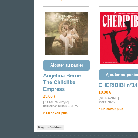
Ajouter au panier
Ajouter au panie
Angelina Beroe
The Childlike
CHERIBIBI n°14
Empress
10.00 €
25.00 €
[MEGAZINE]
[33 tours vinyle]
Mars 2025
Initiative Musik - 2025
> En savoir plus
> En savoir plus
Page précédente