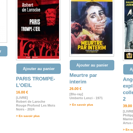
r
Ajouter au panier
Ajouter au panier
A
Meurtre par
PARIS TROMPE-
Ang
interim
L'OEIL
expl
26.00 €
coll
16.00 €
[Blu-ray]
[LIVRE]
Umberto Lenzi - 1971
2
Robert de Laroche
> En savoir plus
Rouge Profond Les Mots
39.00
Noirs - 2024
[LIVR
Philip
> En savoir plus
Mante
Artus 
> En s