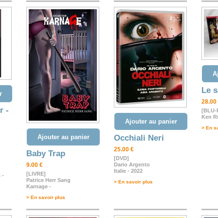
A
Le s
r
28.00
r -
[BLU-
Ken Ru
Ajouter au panier
> En s
Ajouter au panier
Occhiali Neri
25.00 €
Baby Trap
[DVD]
9.00 €
Dario Argento
Italie - 2022
[LIVRE]
 -
Patrice Herr Sang
> En savoir plus
Karnage -
> En savoir plus