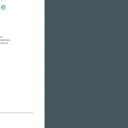
ie
des
 repères,
ival of