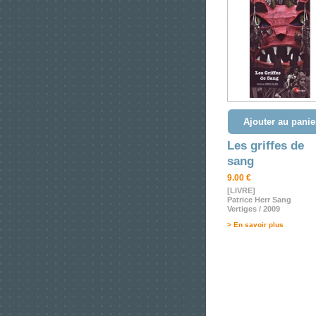
Ajouter au panie
Les griffes de
sang
9.00 €
[LIVRE]
Patrice Herr Sang
Vertiges / 2009
> En savoir plus