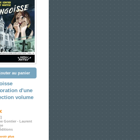
jouter au panier
oisse
oration d'une
ection volume
 €
E]
pe Gontier - Laurent
se
éditions
avoir plus