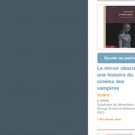
Ajouter au panie
Le miroir obscu
une histoire du
cinéma des
vampires
15.00 €
[LIVRE]
Stéphane du Mesnildot
Rouge Profond éditions
2013
> En savoir plus