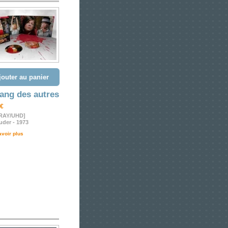
jouter au panier
ang des autres
 €
RAY/UHD]
der - 1973
avoir plus