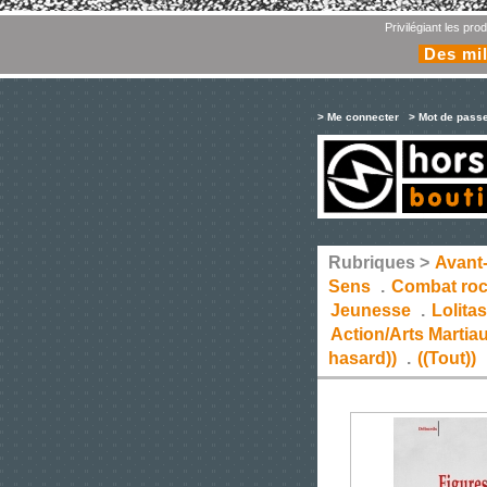
Privilégiant les pr
Des mil
> Me connecter
> Mot de pass
Rubriques >
Avant
Sens
.
Combat ro
Jeunesse
.
Lolita
Action/Arts Martia
hasard))
.
((Tout))