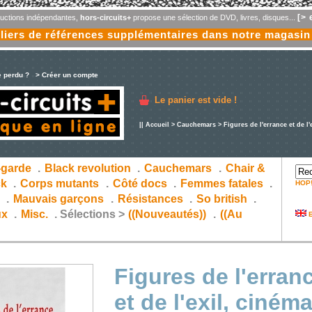
[> 
oductions indépendantes,
hors-circuits+
propose une sélection de DVD, livres, disques...
liers de références supplémentaires dans notre magasin
e perdu ?
> Créer un compte
Le panier est vide !
||
Accueil
>
Cauchemars
> Figures de l'errance et de l'
-garde
.
Black revolution
.
Cauchemars
.
Chair &
ck
.
Corps mutants
.
Côté docs
.
Femmes fatales
.
HOP
s
.
Mauvais garçons
.
Résistances
.
So british
.
ux
.
Misc.
.
Sélections >
((Nouveautés))
.
((Au
E
Figures de l'erran
et de l'exil, cinéma