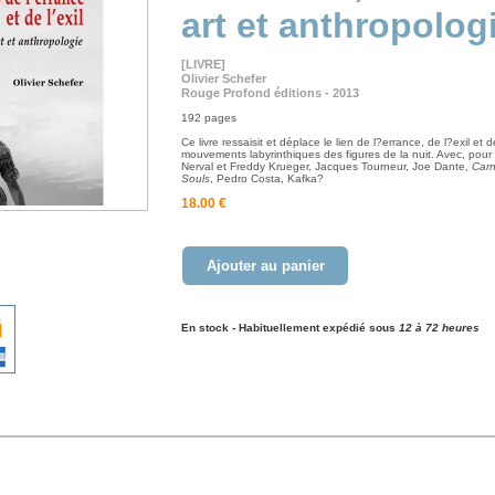
art et anthropolog
[LIVRE]
Olivier Schefer
Rouge Profond éditions - 2013
192 pages
Ce livre ressaisit et déplace le lien de l?errance, de l?exil et 
mouvements labyrinthiques des figures de la nuit. Avec, pour
Nerval et Freddy Krueger, Jacques Tourneur, Joe Dante,
Carn
Souls
, Pedro Costa, Kafka?
18.00 €
Ajouter au panier
En stock - Habituellement expédié sous
12 à 72 heures