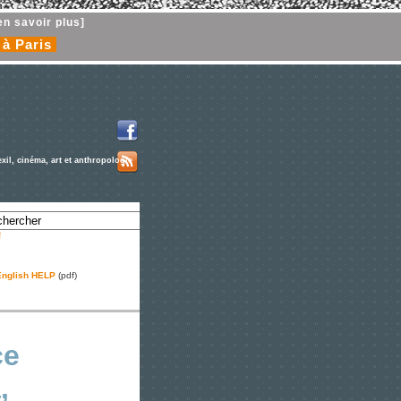
en savoir plus]
 à Paris
exil, cinéma, art et anthropologie
!
nglish HELP
(pdf)
ce
,