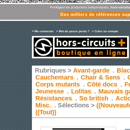
Privilégiant les productions indépendantes,
hors-circuit
Des milliers de références su
> Me connecter
> Mot de passe perdu ?
> Créer un compte
Rubriques >
Avant-garde
.
Blac
Cauchemars
.
Chair & Sens
.
Corps mutants
.
Côté docs
.
F
Jeunesse
.
Lolitas
.
Mauvais g
Résistances
.
So british
.
Acti
Misc.
.
Sélections >
((Nouveaut
((Tout))