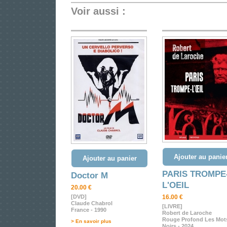
Voir aussi :
Ajouter au panie
Ajouter au panier
PARIS TROMPE
Doctor M
L'OEIL
20.00 €
[DVD]
16.00 €
Claude Chabrol
[LIVRE]
France - 1990
Robert de Laroche
Rouge Profond Les Mot
> En savoir plus
Noirs - 2024