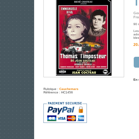
T
Geo
Fra
90 
Les
ado
ble
20.
En 
Rubrique :
Cauchemars
Référence : HC1456