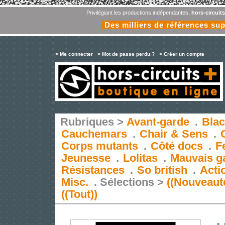
Privilégiant les productions indépendantes,
hors-circuit
Des milliers de références su
> Me connecter
> Mot de passe perdu ?
> Créer un compte
Rubriques >
Avant-garde
.
Blac
Cauchemars
.
Chair & Sens
.
Corps mutants
.
Côté docs
.
F
Jeunesse
.
Lolitas
.
Mauvais g
Résistances
.
So british
.
Acti
Misc.
.
Sélections >
((Nouveaut
((Tout))