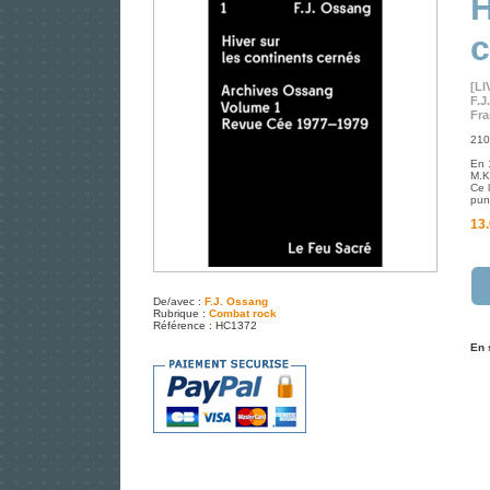
H
c
[LI
F.J
Fra
210
En 
M.K
Ce 
pun
13.
De/avec :
F.J. Ossang
Rubrique :
Combat rock
Référence : HC1372
En 