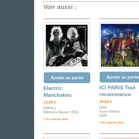
Voir aussi :
Ajouter au panie
Ajouter au panier
ICI PARIS Tout
Electric
recommence
Manchakou
20.00 €
15.00 €
[33t]
[VINYL]
Auto-édition
Mémoire Neuve / 2011
2020
> En savoir plus
> En savoir plus