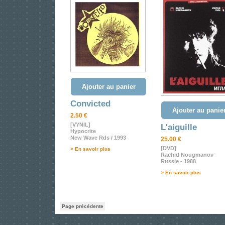
Ajouter au panier
Convicted
Ajouter au panie
2.50 €
[VYNIL]
L'aiguille
Hypocrite
New Wave Rds / 1993
25.00 €
[DVD]
> En savoir plus
Rachid Nougmanov
Russie - 1988
> En savoir plus
Page précédente