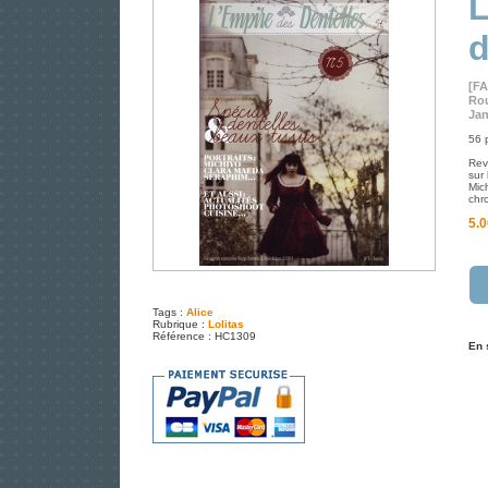
L
d
[F
Rou
Jan
56 
Rev
sur 
Mic
chr
5.0
Tags :
Alice
Rubrique :
Lolitas
Référence : HC1309
En 