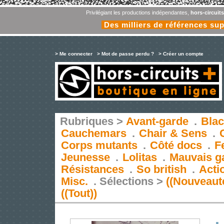
Privilégiant les productions indépendantes,
hors-circuit
Des milliers de références su
> Me connecter
> Mot de passe perdu ?
> Créer un compte
Rubriques >
Avant-garde
.
Blac
Cauchemars
.
Chair & Sens
.
Corps mutants
.
Côté docs
.
F
Jeunesse
.
Lolitas
.
Mauvais g
Résistances
.
So british
.
Acti
Misc.
.
Sélections >
((Nouveaut
((Tout))