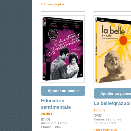
> En savoir plus
Ajouter au panier
Ajouter au panie
Education
La belle/qrazuol
sentimentale
16.00 €
20.00 €
[DVD]
[DVD]
Arunas Zebriunas
Alexandre Astruc
Lituanie - 1969
France - 1962
> En savoir plus