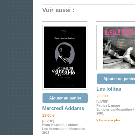
Voir aussi :
Ajouter au panie
Les lolitas
20.00 €
Ajouter au panier
[LIVRE]
Patrice Lamare
Mercredi Addams
Editions La Musardine /
2001
13.00 €
> En savoir plus
[LIVRE]
Fleur Hopkins-Loféron
Les Impressions Nouvelles -
2023