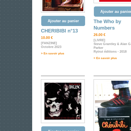
Ajouter au panie
Ajouter au panier
The Who by
Numbers
CHERIBIBI n°13
26.00 €
10.00 €
[LIVRE]
[FANZINE]
Steve Grantley & Alan G
Octobre 2023
Parker
Rytrut éditions - 2018
> En savoir plus
> En savoir plus