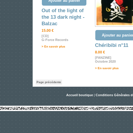
Ajouter au panier
Out of the light of
the 13 dark night -
Balzac
15.00 €
Ajouter au panie
[CD]
G-Force Records
Chéribibi n°11
> En savoir plus
8.00 €
[FANZINE]
Octobre 2020
> En savoir plus
Page précédente
Accueil boutique
|
Conditions Générales d