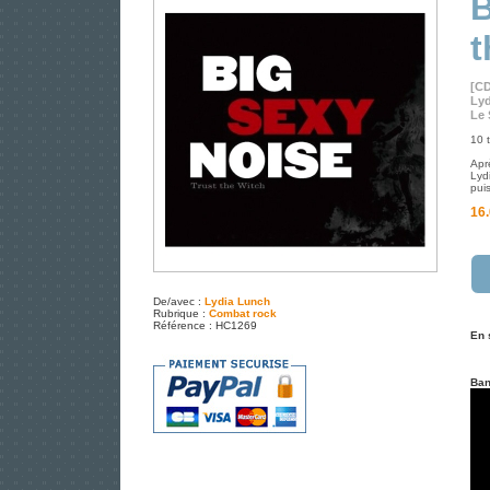
B
t
[CD
Lyd
Le 
10 t
Aprè
Lyd
pui
16.
De/avec :
Lydia Lunch
Rubrique :
Combat rock
Référence : HC1269
En 
Ban