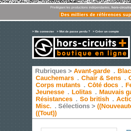
Privilégiant les productions indépendantes,
hors-circuit
Des milliers de références su
> Me connecter
> Mot de passe perdu ?
> Créer un compte
Rubriques >
Avant-garde
.
Blac
Cauchemars
.
Chair & Sens
.
Corps mutants
.
Côté docs
.
F
Jeunesse
.
Lolitas
.
Mauvais g
Résistances
.
So british
.
Acti
Misc.
.
Sélections >
((Nouveaut
((Tout))