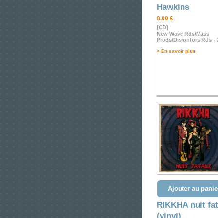
Hawkins
8.00 €
[CD]
New Wave Rds/Mass
Prods/Disjontors Rds - 
> En savoir plus
Ajouter au panie
RIKKHA nuit fat
(vinyl)