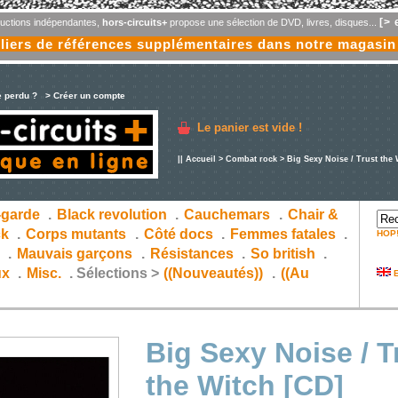
[> 
oductions indépendantes,
hors-circuits+
propose une sélection de DVD, livres, disques...
liers de références supplémentaires dans notre magasin
e perdu ?
> Créer un compte
Le panier est vide !
||
Accueil
>
Combat rock
> Big Sexy Noise / Trust the 
-garde
.
Black revolution
.
Cauchemars
.
Chair &
ck
.
Corps mutants
.
Côté docs
.
Femmes fatales
.
HOP
s
.
Mauvais garçons
.
Résistances
.
So british
.
ux
.
Misc.
.
Sélections >
((Nouveautés))
.
((Au
E
Big Sexy Noise / T
the Witch [CD]