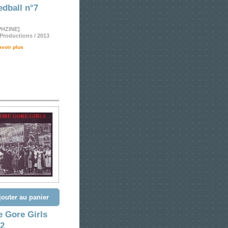
dball n°7
HZINE]
 Productions / 2013
avoir plus
jouter au panier
 Gore Girls
 2