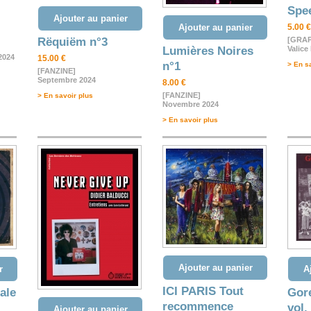
Spee
Ajouter au panier
Ajouter au panier
5.00 €
Rëquiëm n°3
[GRAP
Lumières Noires
Valice
2024
15.00 €
n°1
> En s
[FANZINE]
Septembre 2024
8.00 €
[FANZINE]
> En savoir plus
Novembre 2024
> En savoir plus
Ajouter au panier
r
A
ICI PARIS Tout
ale
Gore
recommence
vol.
Ajouter au panier