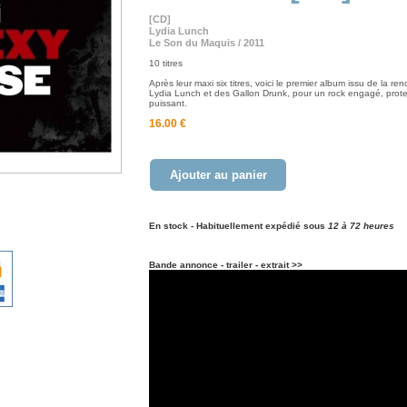
[CD]
Lydia Lunch
Le Son du Maquis / 2011
10 titres
Après leur maxi six titres, voici le premier album issu de la re
Lydia Lunch et des Gallon Drunk, pour un rock engagé, prote
puissant.
16.00 €
Ajouter au panier
En stock - Habituellement expédié sous
12 à 72 heures
Bande annonce - trailer - extrait >>