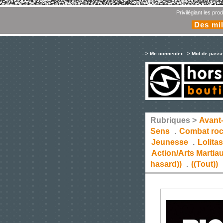
Privilégiant les pr
Des mil
> Me connecter
> Mot de pass
Rubriques >
Avant
Sens
.
Combat ro
Jeunesse
.
Lolita
Action/Arts Martia
hasard))
.
((Tout))