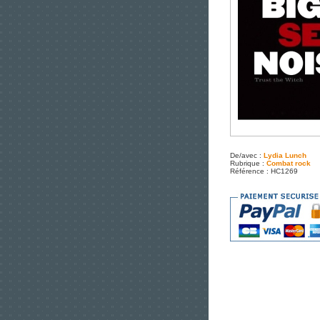
De/avec :
Lydia Lunch
Rubrique :
Combat rock
Référence : HC1269