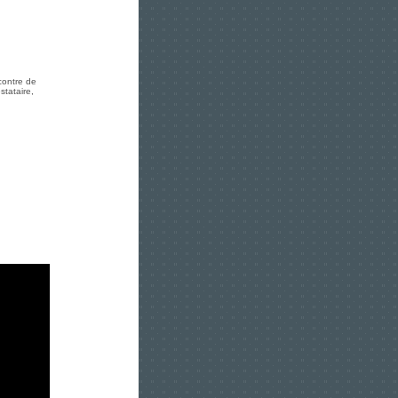
ncontre de
stataire,