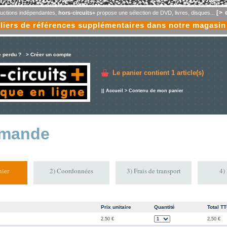
[> 
oductions indépendantes,
hors-circuits+
propose une sélection de DVD, livres, disques...
liers de références supplémentaires dans notre magasin
e perdu ?
> Créer un compte
Le panier contient
1 article(s)
||
Accueil
> Contenu de mon panier
mande
ier
2) Coordonnées
3) Frais de transport
4)
Prix unitaire
Quantité
Total T
2.50 €
2.50 €