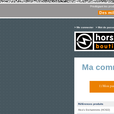
Privilégiant les pr
Des mil
> Me connecter
> Mot de pass
Ma com
1) Mon pan
Références produits
Alice's Enchantmints (HC622)