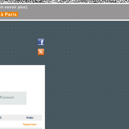
en savoir plus]
 à Paris
 Paiement
TC
Vider
Supprimer