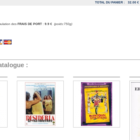
TOTAL DU PANIER :
32.00 €
mulation des
FRAIS DE PORT
:
9.9 €
(poids:750g)
atalogue :