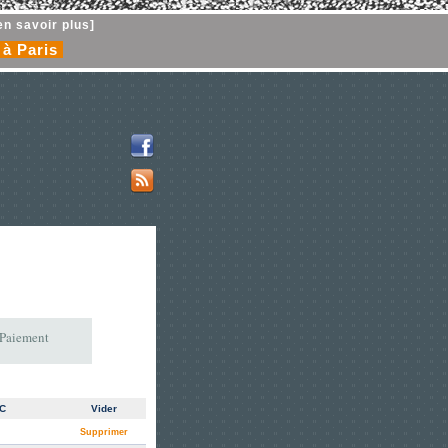
en savoir plus]
 à Paris
 Paiement
TC
Vider
Supprimer