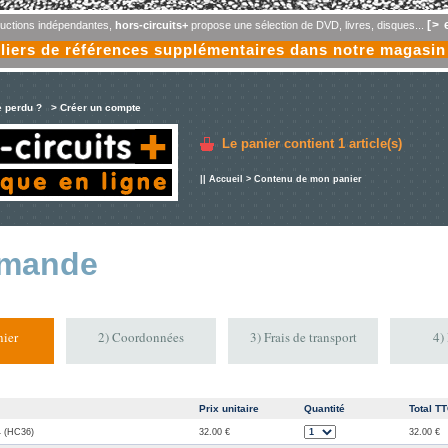
[> 
oductions indépendantes,
hors-circuits+
propose une sélection de DVD, livres, disques...
liers de références supplémentaires dans notre magasin
e perdu ?
> Créer un compte
Le panier contient
1 article(s)
||
Accueil
> Contenu de mon panier
mande
ier
2) Coordonnées
3) Frais de transport
4)
Prix unitaire
Quantité
Total T
 4 (HC36)
32.00 €
32.00 €