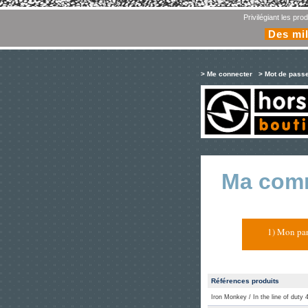
Privilégiant les pr
Des mil
> Me connecter
> Mot de pass
Ma com
1) Mon pan
Références produits
Iron Monkey / In the line of duty