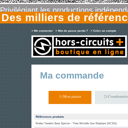
Privilégiant les productions indépen
Des milliers de référe
> Me connecter
> Mot de passe perdu ?
> Créer un compte
Ma commande
1) Mon panier
2) Coordonnée
Références produits
Rodeo Tandem Beat Specter - Thee Michelle Gun Elephant (HC331)