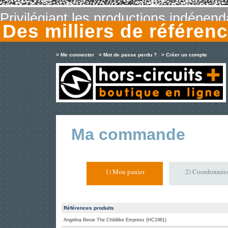
Privilégiant les productions indépen
Des milliers de référe
> Me connecter
> Mot de passe perdu ?
> Créer un compte
Ma commande
1) Mon panier
2) Coordonnée
Références produits
Angelina Beroe The Childlike Empress (HC1961)