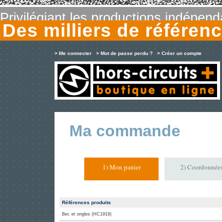
Privilégiant les productions indépen
Des milliers de référe
> Me connecter
> Mot de passe perdu ?
> Créer un compte
Ma commande
1) Mon panier
2) Coordonnée
Références produits
Bec et ongles (HC1919)