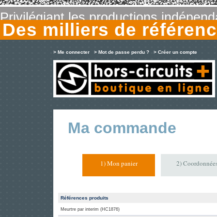
Privilégiant les productions indépen
Des milliers de référe
> Me connecter
> Mot de passe perdu ?
> Créer un compte
Ma commande
1) Mon panier
2) Coordonnée
Références produits
Meurtre par interim (HC1876)