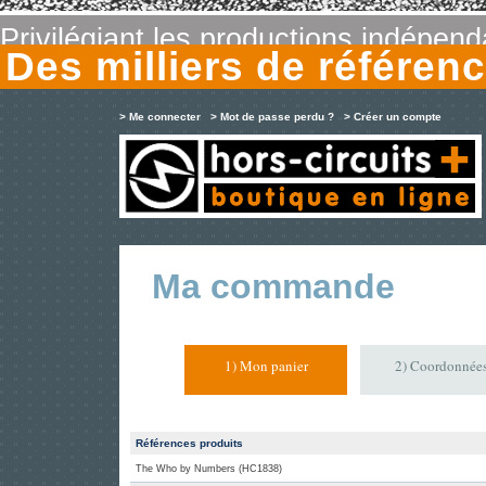
Privilégiant les productions indépen
Des milliers de référe
> Me connecter
> Mot de passe perdu ?
> Créer un compte
Ma commande
1) Mon panier
2) Coordonnée
Références produits
The Who by Numbers (HC1838)