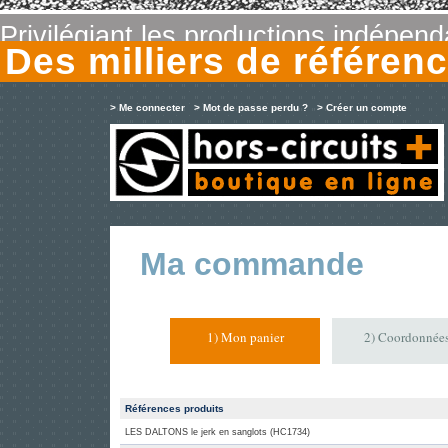
Privilégiant les productions indépen
Des milliers de référe
> Me connecter
> Mot de passe perdu ?
> Créer un compte
Ma commande
1) Mon panier
2) Coordonnée
Références produits
LES DALTONS le jerk en sanglots (HC1734)