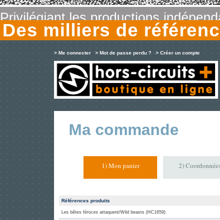
Privilégiant les productions indépen
Des milliers de référe
> Me connecter
> Mot de passe perdu ?
> Créer un compte
Ma commande
1) Mon panier
2) Coordonnée
Références produits
Les bêtes féroces attaquent/Wild beasts (HC1659)