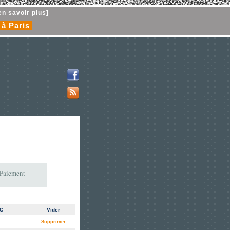
en savoir plus]
 à Paris
 Paiement
TC
Vider
Supprimer