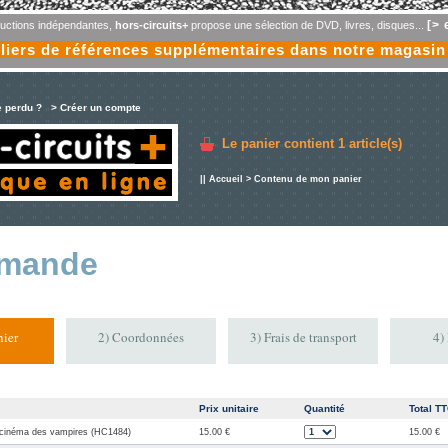
[> 
oductions indépendantes,
hors-circuits+
propose une sélection de DVD, livres, disques...
liers de références supplémentaires dans notre magasin
e perdu ?
> Créer un compte
Le panier contient
1 article(s)
||
Accueil
> Contenu de mon panier
mande
ier
2) Coordonnées
3) Frais de transport
4)
Prix unitaire
Quantité
Total T
du cinéma des vampires (HC1484)
15.00 €
15.00 €