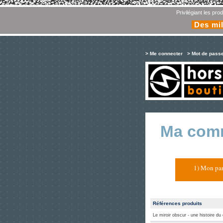
Privilégiant les pr
Des mil
> Me connecter
> Mot de pass
Ma com
1) Mon pan
Références produits
Le miroir obscur - une histoire 