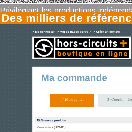
Privilégiant les productions indépen
Des milliers de référe
> Me connecter
> Mot de passe perdu ?
> Créer un compte
Ma commande
1) Mon panier
2) Coordonnée
Références produits
Venus in furs (HC1411)