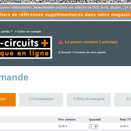
[> 
oductions indépendantes,
hors-circuits+
propose une sélection de DVD, livres, disques...
liers de références supplémentaires dans notre magasin
e perdu ?
> Créer un compte
Le panier contient
1 article(s)
||
Accueil
> Contenu de mon panier
mande
ier
2) Coordonnées
3) Frais de transport
4)
Prix unitaire
Quantité
Total T
16.00 €
16.00 €