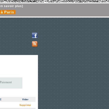
en savoir plus]
 à Paris
 Paiement
TC
Vider
Supprimer