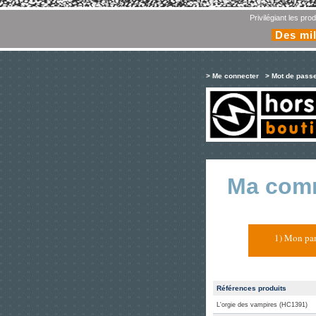
Privilégiant les pr
Des mil
> Me connecter
> Mot de pass
Ma com
1) Mon pan
Références produits
L'orgie des vampires (HC1391)