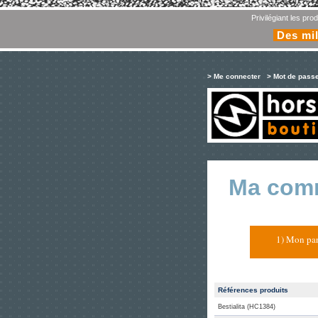
Privilégiant les pr
Des mil
> Me connecter
> Mot de pass
Ma com
1) Mon pan
Références produits
Bestialita (HC1384)