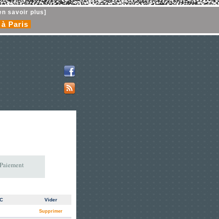
en savoir plus]
 à Paris
 Paiement
TC
Vider
Supprimer