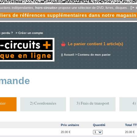
[> 
oductions indépendantes,
hors-circuits+
propose une sélection de DVD, livres, disques...
liers de références supplémentaires dans notre magasin
e perdu ?
> Créer un compte
Le panier contient
1 article(s)
||
Accueil
> Contenu de mon panier
mande
ier
2) Coordonnées
3) Frais de transport
4)
Prix unitaire
Quantité
Total T
20.00 €
20.00 €