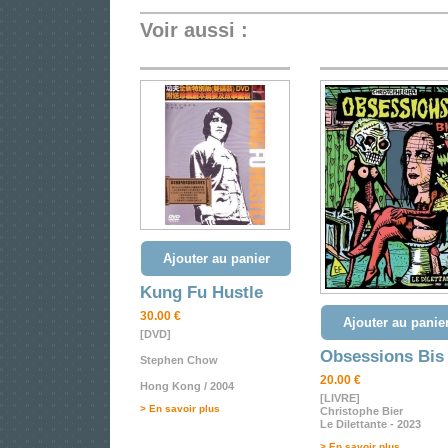
Voir aussi :
Ajouter au panier
Kung Fu Hustle
30.00 €
Ajouter au panie
[DVD]
Obsessions Bis
Stephen Chow
20.00 €
Hong Kong / 2004
[LIVRE]
> En savoir plus
Christophe Bier
Le Dilettante - 2023
> En savoir plus