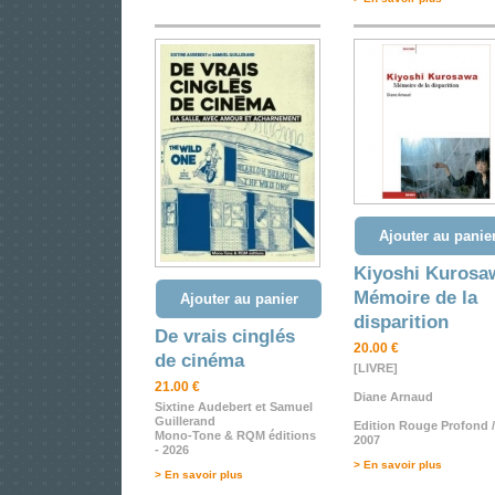
Ajouter au panie
Kiyoshi Kurosa
Mémoire de la
Ajouter au panier
disparition
De vrais cinglés
20.00 €
de cinéma
[LIVRE]
21.00 €
Diane Arnaud
Sixtine Audebert et Samuel
Guillerand
Edition Rouge Profond /
Mono-Tone & RQM éditions
2007
- 2026
> En savoir plus
> En savoir plus