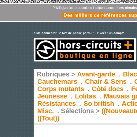
Privilégiant les productions indépendantes,
hors-circuit
Des milliers de références su
> Me connecter
> Mot de passe perdu ?
> Créer un compte
Rubriques >
Avant-garde
.
Blac
Cauchemars
.
Chair & Sens
.
Corps mutants
.
Côté docs
.
F
Jeunesse
.
Lolitas
.
Mauvais g
Résistances
.
So british
.
Acti
Misc.
.
Sélections >
((Nouveaut
((Tout))