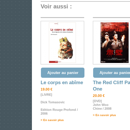
Voir aussi :
Ajouter au panier
Ajouter au panie
Le corps en abîme
The Red Cliff Pa
One
19.00 €
[LIVRE]
20.00 €
[DVD]
Dick Tomasovic
John Woo
Chine / 2008
Edition Rouge Profond /
2006
> En savoir plus
> En savoir plus