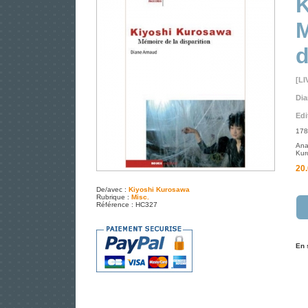
K
M
d
[LI
Dia
Edi
178
Ana
Kur
20.
De/avec :
Kiyoshi Kurosawa
Rubrique :
Misc.
Référence : HC327
En 