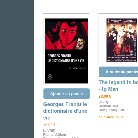
Ajouter au panie
The legend is b
- Ip Man
Ajouter au panier
20.00 €
[DVD]
Georges Franju le
Herman Yau
dictionnaire d'une
Hong Kong / 2010
vie
> En savoir plus
19.00 €
[LIVRE]
Frantz Vaillant