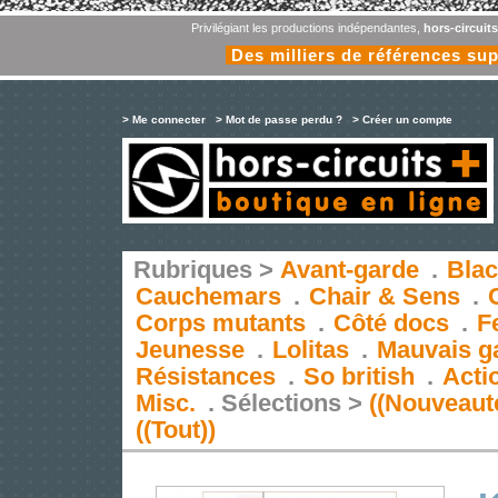
Privilégiant les productions indépendantes,
hors-circuit
Des milliers de références su
> Me connecter
> Mot de passe perdu ?
> Créer un compte
Rubriques >
Avant-garde
.
Blac
Cauchemars
.
Chair & Sens
.
Corps mutants
.
Côté docs
.
F
Jeunesse
.
Lolitas
.
Mauvais g
Résistances
.
So british
.
Acti
Misc.
.
Sélections >
((Nouveaut
((Tout))