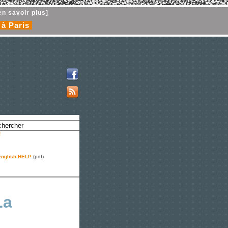
en savoir plus]
 à Paris
!
nglish HELP
(pdf)
La