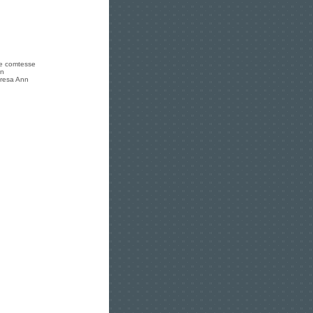
ne comtesse
on
eresa Ann