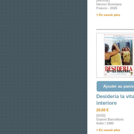
[REVUE]
Hector Domiane
France - 2026
> En savoir plus
Ajouter au panie
Desideria la vit
interiore
20.00 €
[DVD]
Gianni Barcelloni
Italie / 1980
> En savoir plus