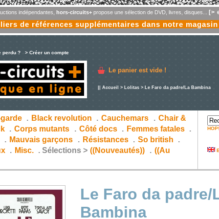
[> 
oductions indépendantes,
hors-circuits+
propose une sélection de DVD, livres, disques...
liers de références supplémentaires dans notre magasin
e perdu ?
> Créer un compte
Le panier est vide !
||
Accueil
>
Lolitas
> Le Faro da padre/La Bambina
-garde
.
Black revolution
.
Cauchemars
.
Chair &
ck
.
Corps mutants
.
Côté docs
.
Femmes fatales
.
HOP
s
.
Mauvais garçons
.
Résistances
.
So british
.
ux
.
Misc.
.
Sélections >
((Nouveautés))
.
((Au
E
Le Faro da padre/
Bambina