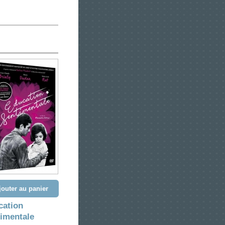
jouter au panier
cation
imentale