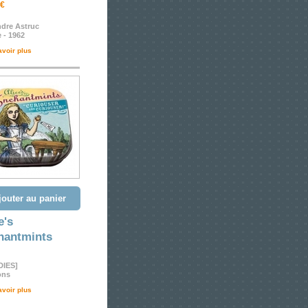
 €
ndre Astruc
 - 1962
avoir plus
jouter au panier
e's
hantmints
IES]
ons
avoir plus