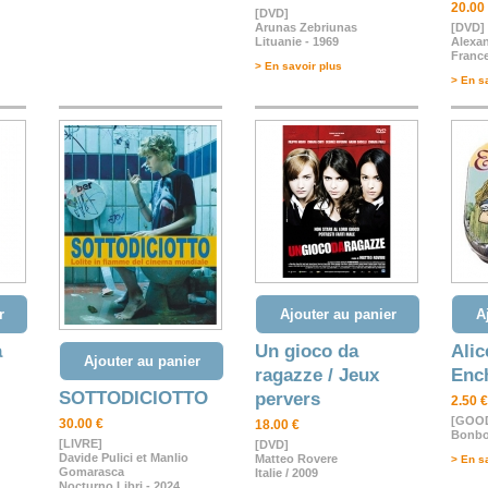
20.00
[DVD]
Arunas Zebriunas
[DVD]
Lituanie - 1969
Alexa
France
> En savoir plus
> En s
r
Ajouter au panier
A
a
Un gioco da
Alic
Ajouter au panier
ragazze / Jeux
Enc
SOTTODICIOTTO
pervers
2.50 €
[GOOD
30.00 €
18.00 €
Bonb
[LIVRE]
[DVD]
Davide Pulici et Manlio
Matteo Rovere
> En s
Gomarasca
Italie / 2009
Nocturno Libri - 2024