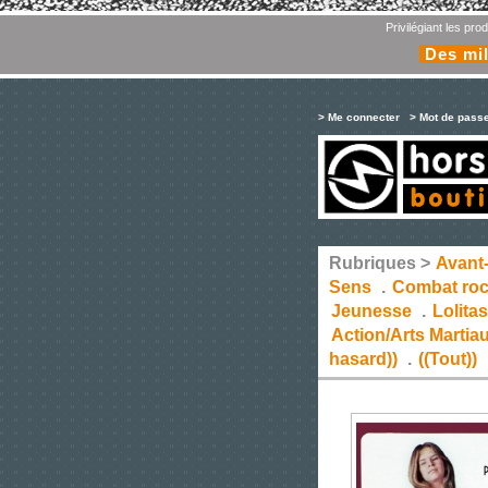
Privilégiant les pr
Des mil
> Me connecter
> Mot de pass
Rubriques >
Avant
Sens
.
Combat ro
Jeunesse
.
Lolita
Action/Arts Martia
hasard))
.
((Tout))