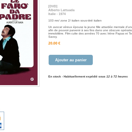
[DVD]
Alberto Lattuada
Italie - 1974
103 mn/ zone 2/ italien sous-titré italien
Un avocat véreux épouse la jeune fille attardée mentale d'u
afin de pouvoir parvenir à ses fins dans une obscure opérati
immobilière. Film culte des années 70 avec Irène Papas et T
Savoy.
20.00 €
Ajouter au panier
En stock - Habituellement expédié sous
12 à 72 heures