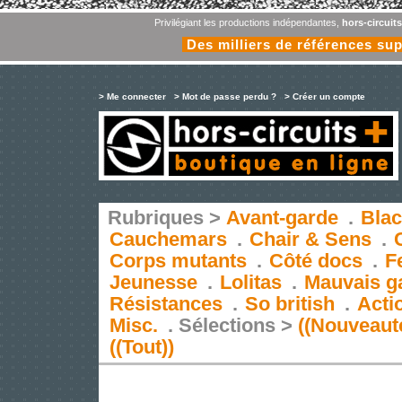
Privilégiant les productions indépendantes,
hors-circuit
Des milliers de références su
> Me connecter
> Mot de passe perdu ?
> Créer un compte
Rubriques >
Avant-garde
.
Blac
Cauchemars
.
Chair & Sens
.
Corps mutants
.
Côté docs
.
F
Jeunesse
.
Lolitas
.
Mauvais g
Résistances
.
So british
.
Acti
Misc.
.
Sélections >
((Nouveaut
((Tout))