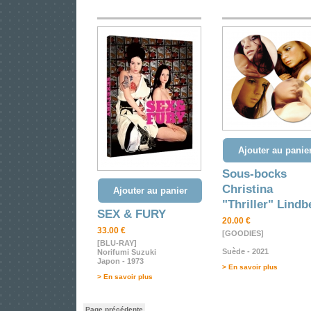
Ajouter au panie
Sous-bocks
Christina
Ajouter au panier
"Thriller" Lindb
SEX & FURY
20.00 €
33.00 €
[GOODIES]
[BLU-RAY]
Suède - 2021
Norifumi Suzuki
Japon - 1973
> En savoir plus
> En savoir plus
Page précédente