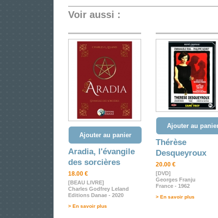
Voir aussi :
Ajouter au panie
Ajouter au panier
Thérèse
Aradia, l'évangile
Desqueyroux
des sorcières
20.00 €
18.00 €
[DVD]
Georges Franju
[BEAU LIVRE]
France - 1962
Charles Godfrey Leland
Editions Danae - 2020
> En savoir plus
> En savoir plus