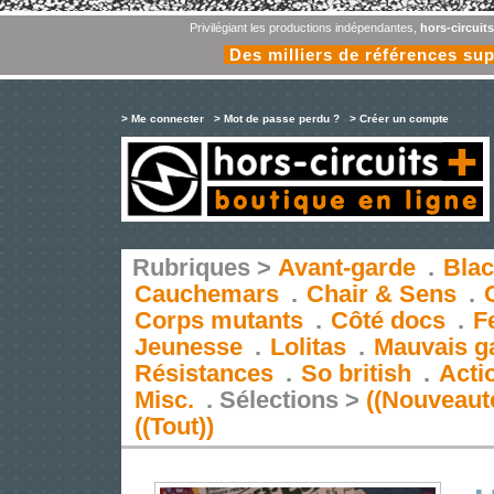
Privilégiant les productions indépendantes,
hors-circuit
Des milliers de références su
> Me connecter
> Mot de passe perdu ?
> Créer un compte
Rubriques >
Avant-garde
.
Blac
Cauchemars
.
Chair & Sens
.
Corps mutants
.
Côté docs
.
F
Jeunesse
.
Lolitas
.
Mauvais g
Résistances
.
So british
.
Acti
Misc.
.
Sélections >
((Nouveaut
((Tout))