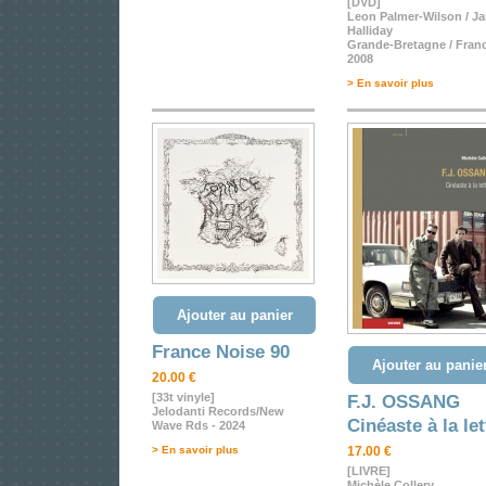
[DVD]
Leon Palmer-Wilson / J
Halliday
Grande-Bretagne / Fran
2008
> En savoir plus
Ajouter au panier
France Noise 90
Ajouter au panie
20.00 €
[33t vinyle]
F.J. OSSANG
Jelodanti Records/New
Cinéaste à la let
Wave Rds - 2024
> En savoir plus
17.00 €
[LIVRE]
Michèle Collery