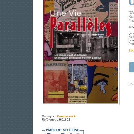
U
[D
Xa
Fra
105
Un 
bie
donn
Plu
16.
En 
Rubrique :
Combat rock
Référence : HC1862