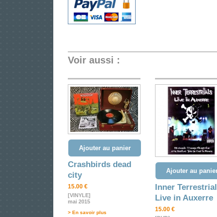
Voir aussi :
Ajouter au panier
Crashbirds dead
Ajouter au panie
city
Inner Terrestria
15.00 €
[VINYLE]
Live in Auxerre
mai 2015
15.00 €
> En savoir plus