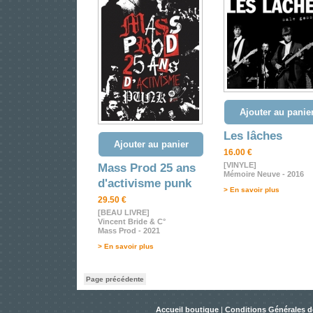
Ajouter au panie
Les lâches
Ajouter au panier
16.00 €
[VINYLE]
Mass Prod 25 ans
Mémoire Neuve - 2016
d'activisme punk
> En savoir plus
29.50 €
[BEAU LIVRE]
Vincent Bride & C°
Mass Prod - 2021
> En savoir plus
Page précédente
Accueil boutique
|
Conditions Générales d