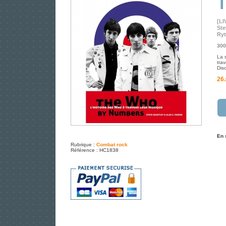
[LI
Ste
Ryt
300
La 
trav
Dis
26.
En 
Rubrique :
Combat rock
Référence : HC1838