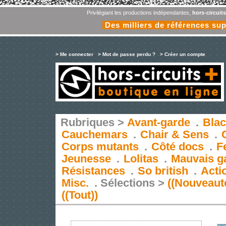
Privilégiant les productions indépendantes,
hors-circuit
Des milliers de références su
> Me connecter
> Mot de passe perdu ?
> Créer un compte
Rubriques >
Avant-garde
.
Blac
Cauchemars
.
Chair & Sens
.
Corps mutants
.
Côté docs
.
F
Jeunesse
.
Lolitas
.
Mauvais g
Résistances
.
So british
.
Acti
Misc.
.
Sélections >
((Nouveaut
((Tout))