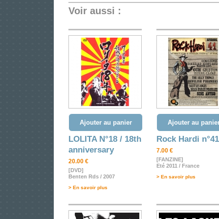
Voir aussi :
Ajouter au panier
Ajouter au panie
LOLITA N°18 / 18th
Rock Hardi n°41
anniversary
7.00 €
[FANZINE]
20.00 €
Eté 2011 / France
[DVD]
Benten Rds / 2007
> En savoir plus
> En savoir plus