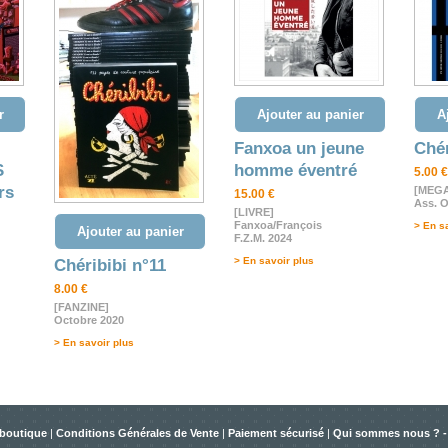
r
Ajouter au panier
A
Fanxoa un jeune
Chér
S
homme éventré
5.00 €
rs
[MEGA
15.00 €
Ass. O
[LIVRE]
Fanxoa/François
> En s
Ajouter au panier
F.Z.M. 2024
> En savoir plus
Chéribibi n°11
8.00 €
[FANZINE]
Octobre 2020
> En savoir plus
 boutique
|
Conditions Générales de Vente
|
Paiement sécurisé
|
Qui sommes nous ? -