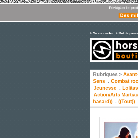
Privilégiant les pr
Des mil
> Me connecter
> Mot de pass
Rubriques >
Avant
Sens
.
Combat ro
Jeunesse
.
Lolita
Action/Arts Martia
hasard))
.
((Tout))