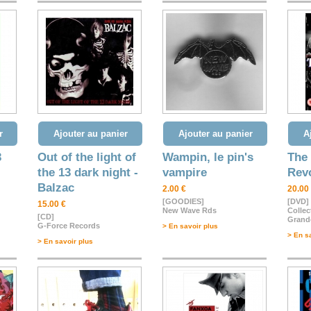
r
Ajouter au panier
Ajouter au panier
A
3
Out of the light of
Wampin, le pin's
The 
the 13 dark night -
vampire
Rev
Balzac
2.00 €
20.00
[GOODIES]
[DVD]
15.00 €
New Wave Rds
Collec
[CD]
Grande
G-Force Records
> En savoir plus
> En s
> En savoir plus