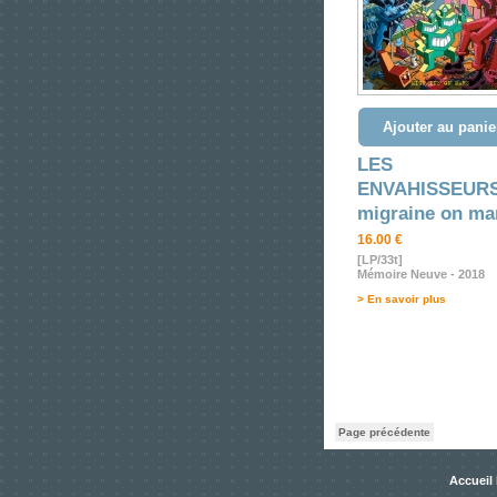
Ajouter au panie
LES
ENVAHISSEUR
migraine on ma
16.00 €
[LP/33t]
Mémoire Neuve - 2018
> En savoir plus
Page précédente
Accueil