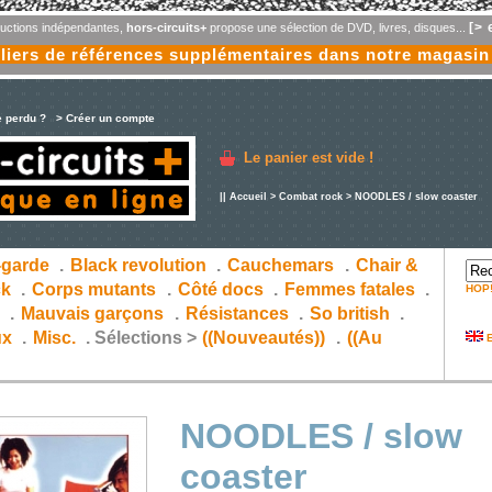
[> 
oductions indépendantes,
hors-circuits+
propose une sélection de DVD, livres, disques...
liers de références supplémentaires dans notre magasin
e perdu ?
> Créer un compte
Le panier est vide !
||
Accueil
>
Combat rock
> NOODLES / slow coaster
-garde
.
Black revolution
.
Cauchemars
.
Chair &
ck
.
Corps mutants
.
Côté docs
.
Femmes fatales
.
HOP
s
.
Mauvais garçons
.
Résistances
.
So british
.
ux
.
Misc.
.
Sélections >
((Nouveautés))
.
((Au
E
NOODLES / slow
coaster