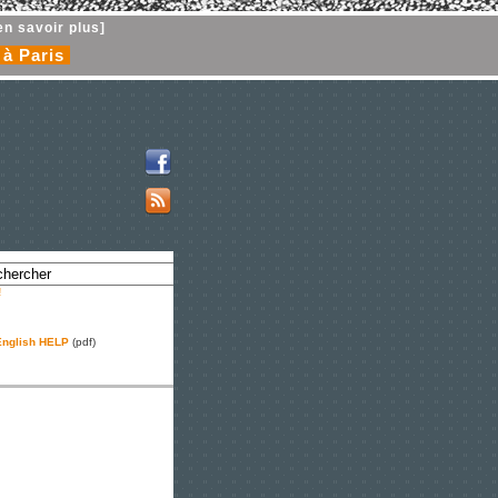
en savoir plus]
 à Paris
!
nglish HELP
(pdf)