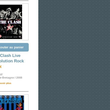
jouter au panier
Clash Live
olution Rock
 €
tif
-Bretagne / 2008
avoir plus