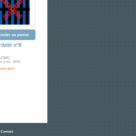
jouter au panier
ibibi n°9
ZINE]
n y va - 2015
avoir plus
 Contact