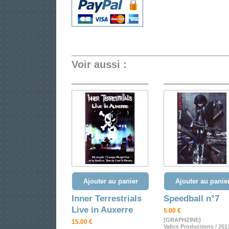
Voir aussi :
Ajouter au panier
Ajouter au panie
Inner Terrestrials
Speedball n°7
Live in Auxerre
5.00 €
[GRAPHZINE]
15.00 €
Valice Productions / 201