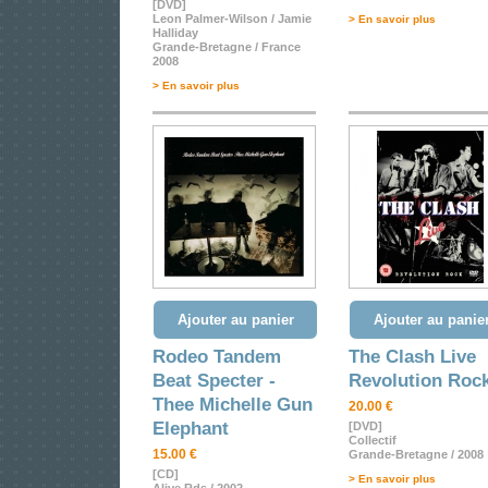
[DVD]
Leon Palmer-Wilson / Jamie
> En savoir plus
Halliday
Grande-Bretagne / France
2008
> En savoir plus
Ajouter au panier
Ajouter au panie
Rodeo Tandem
The Clash Live
Beat Specter -
Revolution Roc
Thee Michelle Gun
20.00 €
Elephant
[DVD]
Collectif
15.00 €
Grande-Bretagne / 2008
[CD]
> En savoir plus