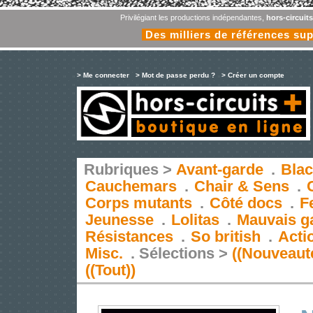
Privilégiant les productions indépendantes,
hors-circuit
Des milliers de références su
> Me connecter
> Mot de passe perdu ?
> Créer un compte
Rubriques >
Avant-garde
.
Blac
Cauchemars
.
Chair & Sens
.
Corps mutants
.
Côté docs
.
F
Jeunesse
.
Lolitas
.
Mauvais g
Résistances
.
So british
.
Acti
Misc.
.
Sélections >
((Nouveaut
((Tout))