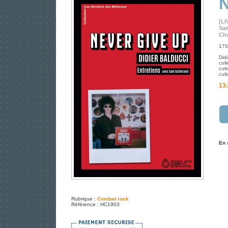
N
[LI
Sam
Cha
170
Did
coll
cul
cult
13.
En 
Rubrique :
Combat rock
Référence : HC1903