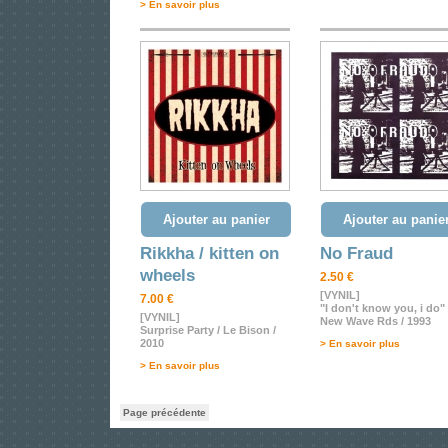
> En savoir plus
Ajouter au panier
Ajouter au panie
Rikkha / kitten on
No Fraud
wheels
2.50 €
[VYNIL]
7.00 €
"I don't know you, i do"
[VYNIL]
New Wave Rds / 1993
Surprise Party / Le Bison /
2010
> En savoir plus
> En savoir plus
Page précédente