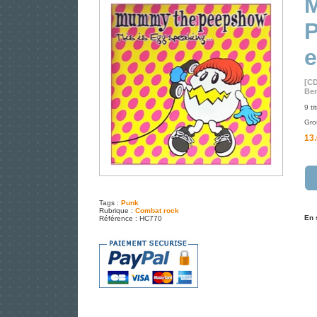
P
e
[CD
Ben
9 ti
Gro
13.
Tags :
Punk
Rubrique :
Combat rock
En 
Référence : HC770