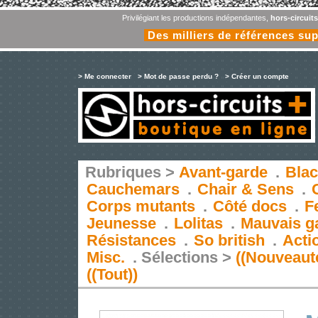
Privilégiant les productions indépendantes,
hors-circuit
Des milliers de références su
> Me connecter
> Mot de passe perdu ?
> Créer un compte
Rubriques >
Avant-garde
.
Blac
Cauchemars
.
Chair & Sens
.
Corps mutants
.
Côté docs
.
F
Jeunesse
.
Lolitas
.
Mauvais g
Résistances
.
So british
.
Acti
Misc.
.
Sélections >
((Nouveaut
((Tout))