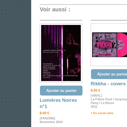
Voir aussi :
Ajouter au panie
Rikkha - covers
Ajouter au panier
8.00 €
[VINYL]
Lumières Noires
La Féline Prod / Surpris
Party / Le Bison
n°1
2011
8.00 €
> En savoir plus
[FANZINE]
Novembre 2024