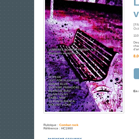
v
[F
Oct
110
Deu
cha
d'ar
8.0
En 
Rubrique :
Combat rock
Référence : HC1960