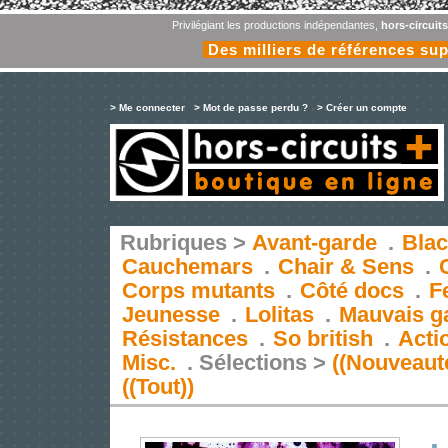
Privilégiant les productions indépendantes,
hors-circuit
Des milliers de références su
> Me connecter
> Mot de passe perdu ?
> Créer un compte
Rubriques >
Avant-garde
.
Blac
Cauchemars
.
Chair & Sens
.
Corps mutants
.
Côté docs
.
F
Jeunesse
.
Lolitas
.
Mauvais g
Résistances
.
So british
.
Acti
Misc.
.
Sélections >
((Nouveaut
((Tout))