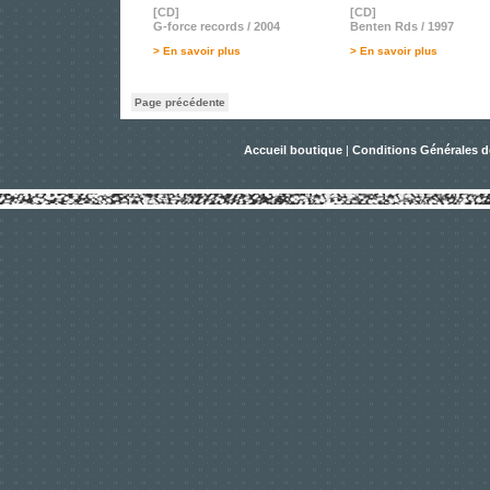
[CD]
[CD]
G-force records / 2004
Benten Rds / 1997
> En savoir plus
> En savoir plus
Page précédente
Accueil boutique
|
Conditions Générales d