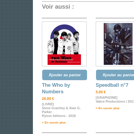
Voir aussi :
Ajouter au panier
Ajouter au panie
The Who by
Speedball n°7
Numbers
5.00 €
[GRAPHZINE]
26.00 €
Valice Productions / 201
[LIVRE]
Steve Grantley & Alan G.
> En savoir plus
Parker
Rytrut éditions - 2018
> En savoir plus