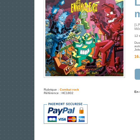
m
[LP
Mém
12 t
Duo
aut
Jok
16.
Rubrique :
Combat rock
En 
Référence : HC1802