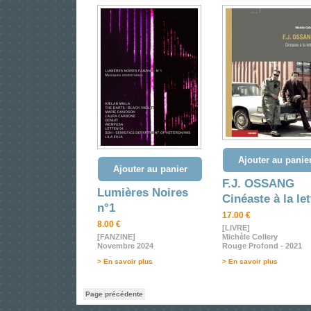
Ajouter au panie
Ajouter au panier
F.J. OSSANG
Lumières Noires
Cinéaste à la let
n°1
17.00 €
8.00 €
[LIVRE]
[FANZINE]
Michèle Collery
Novembre 2024
Rouge Profond - 2021
> En savoir plus
> En savoir plus
Page précédente