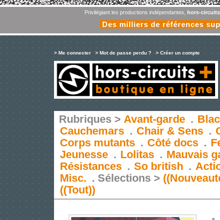
Privilégiant les productions indépendantes,
hors-circuit
Des milliers de références su
> Me connecter
> Mot de passe perdu ?
> Créer un compte
Rubriques >
Avant-garde
.
Blac
Cauchemars
.
Chair & Sens
.
Corps mutants
.
Côté docs
.
F
Jeunesse
.
Lolitas
.
Mauvais g
Résistances
.
So british
.
Acti
Misc.
.
Sélections >
((Nouveaut
((Tout))