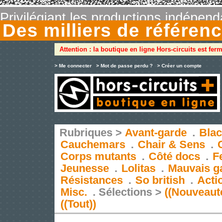
Privilégiant les productions indépen
Des milliers de référe
Attention : la boutique en ligne Hors-circuits est fer
> Me connecter
> Mot de passe perdu ?
> Créer un compte
Rubriques >
Avant-garde
.
Blac
Cauchemars
.
Chair & Sens
.
Corps mutants
.
Côté docs
.
F
Jeunesse
.
Lolitas
.
Mauvais g
Résistances
.
So british
.
Acti
Misc.
.
Sélections >
((Nouveaut
((Tout))