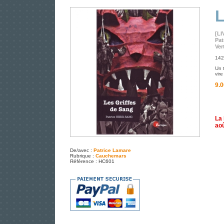
L
[LI
Pat
Ver
142
Un 
vire
9.0
La 
aoû
De/avec :
Patrice Lamare
Rubrique :
Cauchemars
Référence : HC601