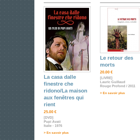
Le retour des
morts
20.00 €
La casa dalle
[LIVRE]
Lauric Guillaud
finestre che
Rouge Profond / 2011
ridono/La maison
> En savoir plus
aux fenêtres qui
rient
25.00 €
[DVD]
Pupi Avati
Italie - 1976
> En savoir plus