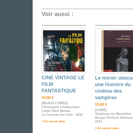
Voir aussi :
CINE VINTAGE LE
Le miroir obscur
FILM
une histoire du
FANTASTIQUE
cinéma des
vampires
24.90 €
[BEAUX LIVRES]
15.00 €
Christophe Champclaux -
[LIVRE]
Linda Tahir Meriau
Stéphane du Mesnildot
Le Courrier du Livre - 2016
Rouge Profond éditions
> En savoir plus
2013
> En savoir plus