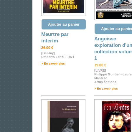
Ajouter au panier
Ajouter au panie
Meurtre par
Angoisse
interim
exploration d'u
26.00 €
collection volu
[Blu-ray]
Umberto Lenzi - 1971
1
> En savoir plus
39.00 €
[LIVRE]
Philippe Gontier - Laure
Mantese
Artus éditions
> En savoir plus