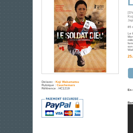
L
[D
Ko
Jap
85 
Le 
Mon
mil
fem
son
Wak
25.
De/avec :
Koji Wakamatsu
Rubrique :
Cauchemars
Référence : HC1219
En 
Ban