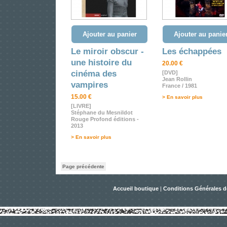
Ajouter au panier
Ajouter au panie
Le miroir obscur -
Les échappées
une histoire du
20.00 €
cinéma des
[DVD]
Jean Rollin
vampires
France / 1981
15.00 €
> En savoir plus
[LIVRE]
Stéphane du Mesnildot
Rouge Profond éditions -
2013
> En savoir plus
Page précédente
Accueil boutique
|
Conditions Générales d