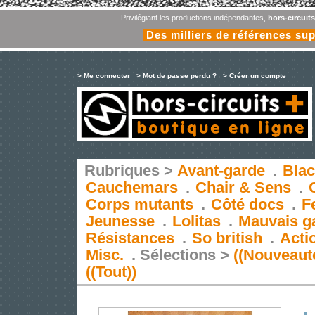
Privilégiant les productions indépendantes,
hors-circuit
Des milliers de références su
> Me connecter
> Mot de passe perdu ?
> Créer un compte
Rubriques >
Avant-garde
.
Blac
Cauchemars
.
Chair & Sens
.
Corps mutants
.
Côté docs
.
F
Jeunesse
.
Lolitas
.
Mauvais g
Résistances
.
So british
.
Acti
Misc.
.
Sélections >
((Nouveaut
((Tout))