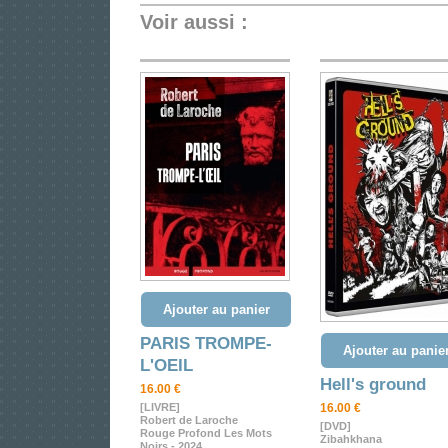
Voir aussi :
Ajouter au panier
PARIS TROMPE-
Ajouter au panie
L'OEIL
Hell's ground
16.00 €
[LIVRE]
16.00 €
Robert de Laroche
[DVD]
Rouge Profond Les Mots
Zibahkhana
Noirs - 2024