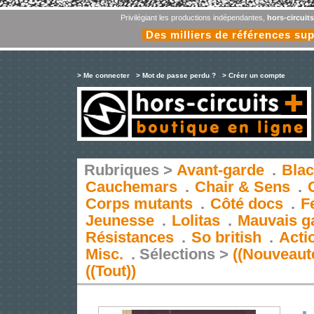
Privilégiant les productions indépendantes,
hors-circuit
Des milliers de références su
> Me connecter
> Mot de passe perdu ?
> Créer un compte
Rubriques >
Avant-garde
.
Blac
Cauchemars
.
Chair & Sens
.
Corps mutants
.
Côté docs
.
F
Jeunesse
.
Lolitas
.
Mauvais g
Résistances
.
So british
.
Acti
Misc.
.
Sélections >
((Nouveaut
((Tout))