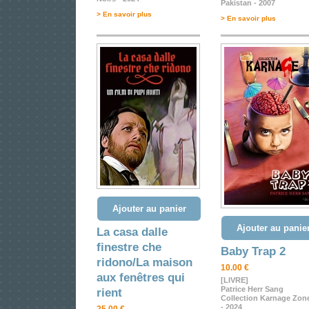
Pakistan - 2007
> En savoir plus
> En savoir plus
Ajouter au panier
Ajouter au panie
La casa dalle
finestre che
Baby Trap 2
ridono/La maison
10.00 €
aux fenêtres qui
[LIVRE]
Patrice Herr Sang
rient
Collection Karnage Zon
- 2024