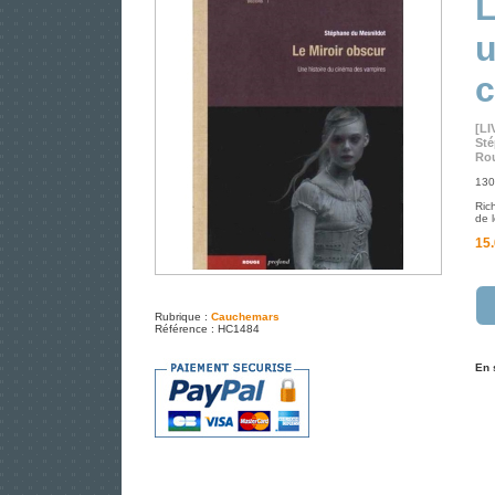
L
u
c
[LI
Sté
Rou
130
Rich
de l
15.
Rubrique :
Cauchemars
Référence : HC1484
En 